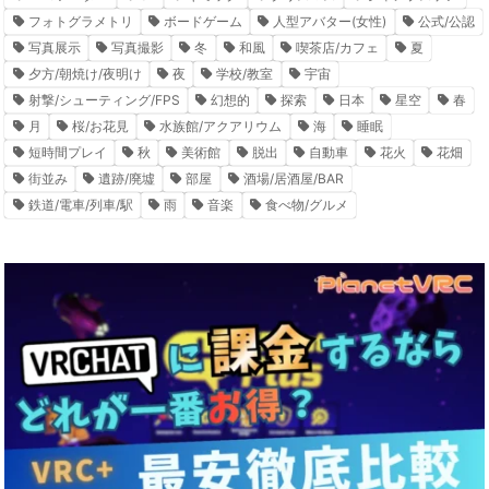
フォトグラメトリ
ボードゲーム
人型アバター(女性)
公式/公認
写真展示
写真撮影
冬
和風
喫茶店/カフェ
夏
夕方/朝焼け/夜明け
夜
学校/教室
宇宙
射撃/シューティング/FPS
幻想的
探索
日本
星空
春
月
桜/お花見
水族館/アクアリウム
海
睡眠
短時間プレイ
秋
美術館
脱出
自動車
花火
花畑
街並み
遺跡/廃墟
部屋
酒場/居酒屋/BAR
鉄道/電車/列車/駅
雨
音楽
食べ物/グルメ