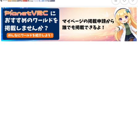
☆
♡
✓