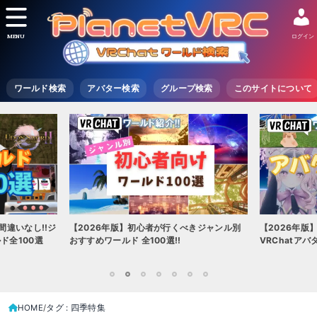
MENU
ログイン
ワールド検索
アバター検索
グループ検索
このサイトについて
間違いなし!!ジ
【2026年版】初心者が行くべきジャンル別
【2026年版
ド全100選
おすすめワールド 全100選!!
VRChatア
1
2
3
4
5
6
7
HOME
タグ : 四季特集