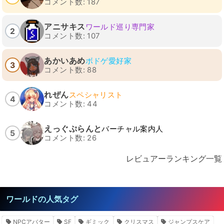
コメント数: 187
アニサキス
ワールド巡り専門家
2
コメント数: 107
あかいあめ
ボドゲ愛好家
3
コメント数: 88
れぜん
スペシャリスト
4
コメント数: 44
えっぐぷらんと
バーチャル案内人
5
コメント数: 26
レビュアーランキング一覧
ワールドの人気タグ
NPCアバター
SF
ギミック
クリスマス
ジャンプスケア