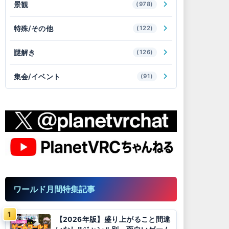
景観
(978)
特殊/その他
(122)
謎解き
(126)
集会/イベント
(91)
ワールド月間特集記事
【2026年版】盛り上がること間違