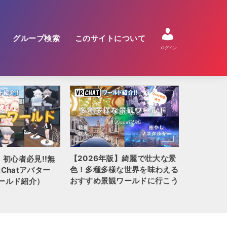
グループ検索
このサイトについて
ログイン
【2026年版】綺麗で壮大な景
】初心者必見!!無
【2026
色！多種多様な世界を味わえる
Chatアバター
QUEST
おすすめ景観ワールドに行こう
ールド紹介）
全100選!!