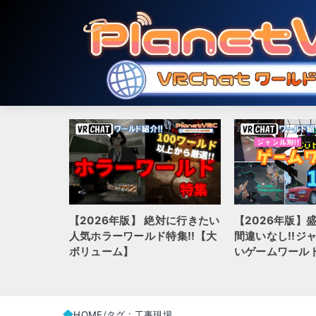
【2026年版】 絶対に行きたい
【2026年版】
hatでおす
人気ホラーワールド特集!!【大
間違いなし!!ジ
ルド20選
ボリューム】
いゲームワールド
HOME
タグ : 工事現場