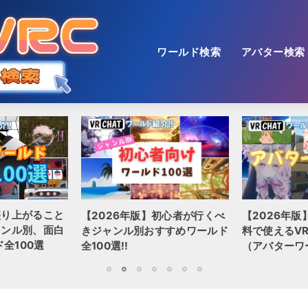
ワールド検索
アバター検索
盛り上がること
【2026年版】初心者が行くべ
【2026年版
ャンル別、面白
きジャンル別おすすめワールド
料で使えるVR
全100選
全100選!!
（アバターワ
1
2
3
4
5
6
7