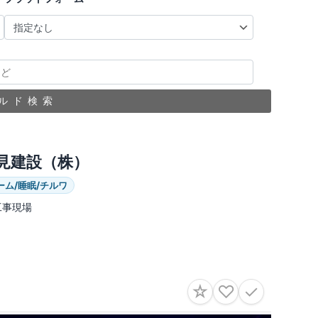
ルド検索
見建設（株）
ーム/睡眠/チルワ
工事現場
☆
♡
✓