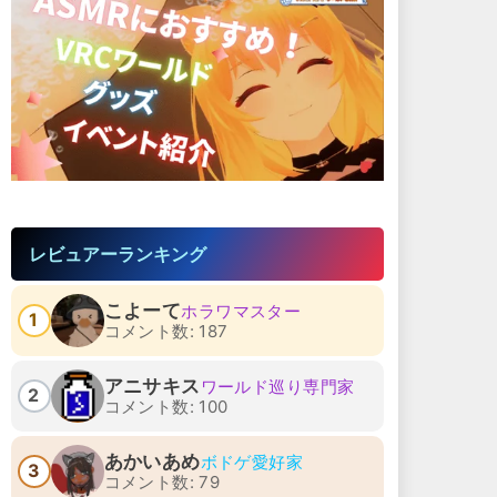
レビュアーランキング
こよーて
ホラワマスター
1
コメント数: 187
アニサキス
ワールド巡り専門家
2
コメント数: 100
あかいあめ
ボドゲ愛好家
3
コメント数: 79