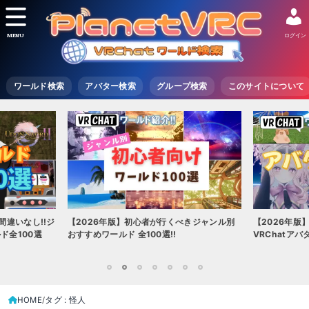
MENU
ログイン
ワールド検索
アバター検索
グループ検索
このサイトについて
間違いなし!!ジ
【2026年版】初心者が行くべきジャンル別
【2026年版
ド全100選
おすすめワールド 全100選!!
VRChatア
1
2
3
4
5
6
7
HOME
タグ : 怪人