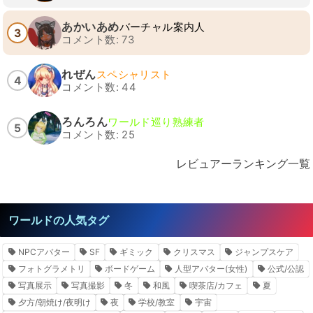
あかいあめ
バーチャル案内人
3
コメント数: 73
れぜん
スペシャリスト
4
コメント数: 44
ろんろん
ワールド巡り熟練者
5
コメント数: 25
レビュアーランキング一覧
ワールドの人気タグ
NPCアバター
SF
ギミック
クリスマス
ジャンプスケア
フォトグラメトリ
ボードゲーム
人型アバター(女性)
公式/公認
写真展示
写真撮影
冬
和風
喫茶店/カフェ
夏
夕方/朝焼け/夜明け
夜
学校/教室
宇宙