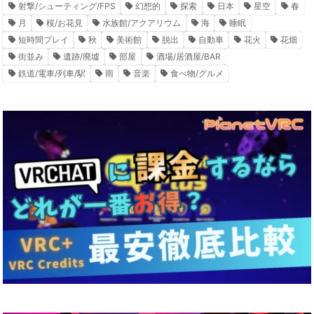
射撃/シューティング/FPS
幻想的
探索
日本
星空
春
月
桜/お花見
水族館/アクアリウム
海
睡眠
短時間プレイ
秋
美術館
脱出
自動車
花火
花畑
街並み
遺跡/廃墟
部屋
酒場/居酒屋/BAR
鉄道/電車/列車/駅
雨
音楽
食べ物/グルメ