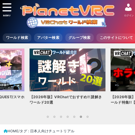
MENU
ログイン
ワールド検索
アバター検索
グループ検索
このサイトについて
【2026年版
UEST/スマホ
【2026年版】VRChatでおすすめ!! 謎解き
ールド特集!!
ワールド20選
1
2
3
4
5
6
7
HOME
タグ : 日本人向けチュートリアル