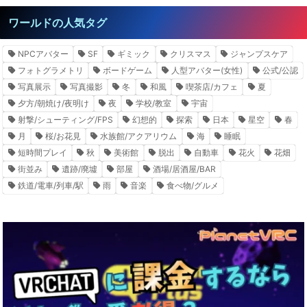
ワールドの人気タグ
NPCアバター
SF
ギミック
クリスマス
ジャンプスケア
フォトグラメトリ
ボードゲーム
人型アバター(女性)
公式/公認
写真展示
写真撮影
冬
和風
喫茶店/カフェ
夏
夕方/朝焼け/夜明け
夜
学校/教室
宇宙
射撃/シューティング/FPS
幻想的
探索
日本
星空
春
月
桜/お花見
水族館/アクアリウム
海
睡眠
短時間プレイ
秋
美術館
脱出
自動車
花火
花畑
街並み
遺跡/廃墟
部屋
酒場/居酒屋/BAR
鉄道/電車/列車/駅
雨
音楽
食べ物/グルメ