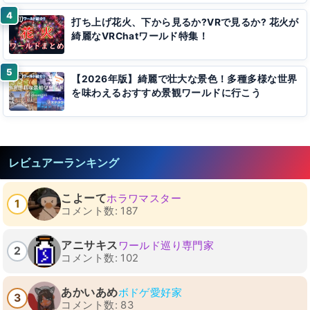
打ち上げ花火、下から見るか?VRで見るか? 花火が
綺麗なVRChatワールド特集！
【2026年版】綺麗で壮大な景色！多種多様な世界
を味わえるおすすめ景観ワールドに行こう
レビュアーランキング
こよーて
ホラワマスター
1
コメント数: 187
アニサキス
ワールド巡り専門家
2
コメント数: 102
あかいあめ
ボドゲ愛好家
3
コメント数: 83