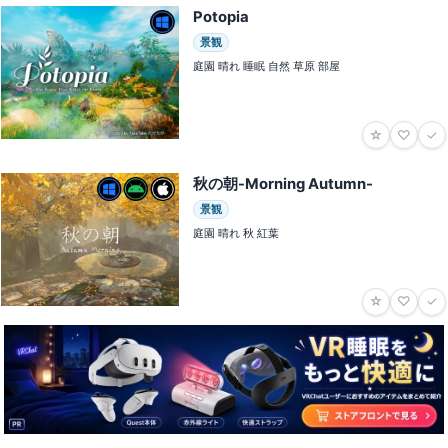
Potopia
景観
庭園 晴れ 睡眠 自然 草原 部屋
☆
♡
✓
秋の朝-Morning Autumn-
景観
庭園 晴れ 秋 紅葉
☆
♡
✓