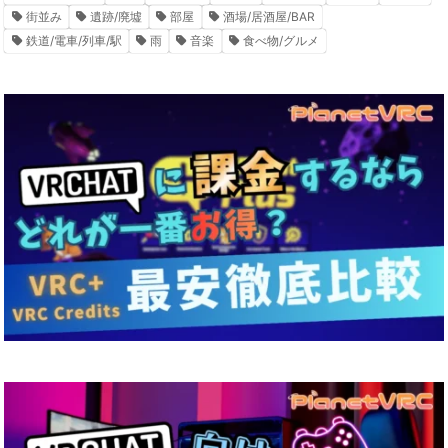
街並み
遺跡/廃墟
部屋
酒場/居酒屋/BAR
鉄道/電車/列車/駅
雨
音楽
食べ物/グルメ