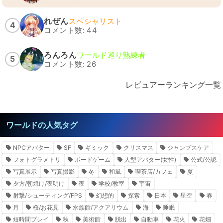
れぜん
スペシャリスト
4
コメント数: 44
ろんろん
ワールド巡り熟練者
5
コメント数: 26
レビュアーランキング一覧
ワールドの人気タグ
NPCアバター
SF
ギミック
クリスマス
ジャンプスケア
フォトグラメトリ
ボードゲーム
人型アバター(女性)
公式/公認
写真展示
写真撮影
冬
和風
喫茶店/カフェ
夏
夕方/朝焼け/夜明け
夜
学校/教室
宇宙
射撃/シューティング/FPS
幻想的
探索
日本
星空
春
月
桜/お花見
水族館/アクアリウム
海
睡眠
短時間プレイ
秋
美術館
脱出
自動車
花火
花畑