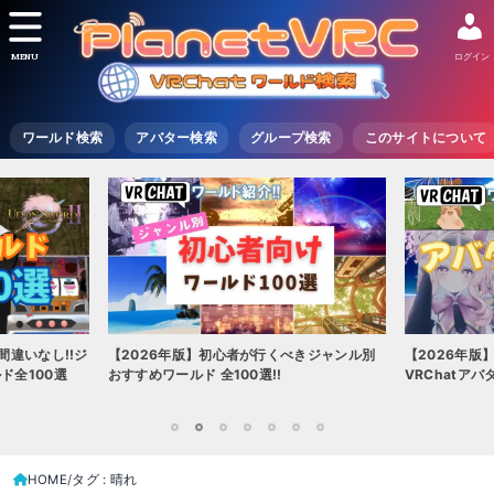
MENU
ログイン
ワールド検索
アバター検索
グループ検索
このサイトについて
間違いなし!!ジ
【2026年版】初心者が行くべきジャンル別
【2026年版
ド全100選
おすすめワールド 全100選!!
VRChatア
1
2
3
4
5
6
7
HOME
タグ : 晴れ