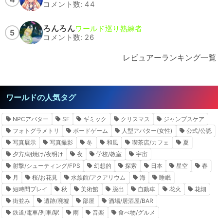
コメント数: 44
ろんろん
ワールド巡り熟練者
5
コメント数: 26
レビュアーランキング一覧
ワールドの人気タグ
NPCアバター
SF
ギミック
クリスマス
ジャンプスケア
フォトグラメトリ
ボードゲーム
人型アバター(女性)
公式/公認
写真展示
写真撮影
冬
和風
喫茶店/カフェ
夏
夕方/朝焼け/夜明け
夜
学校/教室
宇宙
射撃/シューティング/FPS
幻想的
探索
日本
星空
春
月
桜/お花見
水族館/アクアリウム
海
睡眠
短時間プレイ
秋
美術館
脱出
自動車
花火
花畑
街並み
遺跡/廃墟
部屋
酒場/居酒屋/BAR
鉄道/電車/列車/駅
雨
音楽
食べ物/グルメ