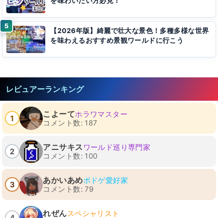
を味わいたい方必見！
【2026年版】綺麗で壮大な景色！多種多様な世界
を味わえるおすすめ景観ワールドに行こう
レビュアーランキング
こよーて
ホラワマスター
1
コメント数: 187
アニサキス
ワールド巡り専門家
2
コメント数: 100
あかいあめ
ボドゲ愛好家
3
コメント数: 79
れぜん
スペシャリスト
4