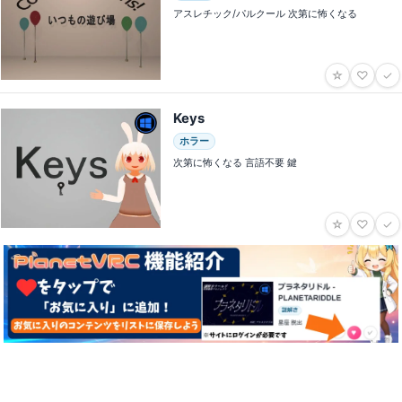
アスレチック/パルクール 次第に怖くなる
☆
♡
✓
Keys
ホラー
次第に怖くなる 言語不要 鍵
☆
♡
✓