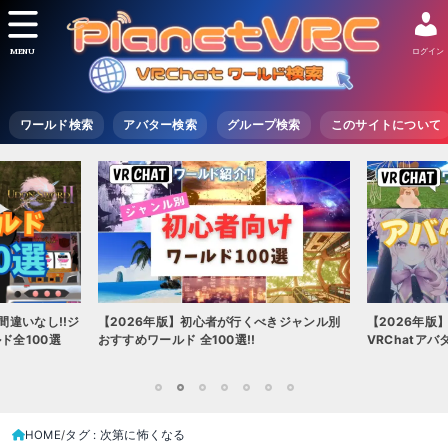
MENU
ログイン
ワールド検索
アバター検索
グループ検索
このサイトについて
間違いなし!!ジ
【2026年版】初心者が行くべきジャンル別
【2026年版
ド全100選
おすすめワールド 全100選!!
VRChatア
1
2
3
4
5
6
7
HOME
タグ : 次第に怖くなる