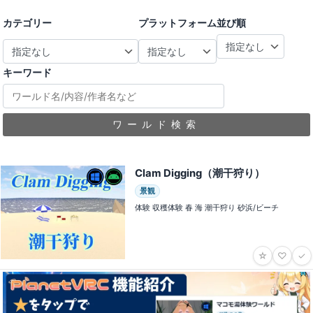
カテゴリー
プラットフォーム
並び順
キーワード
ワールド検索
Clam Digging（潮干狩り）
景観
体験 収穫体験 春 海 潮干狩り 砂浜/ビーチ
☆
♡
✓