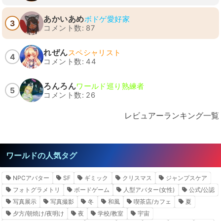
あかいあめ
ボドゲ愛好家
3
コメント数: 87
れぜん
スペシャリスト
4
コメント数: 44
ろんろん
ワールド巡り熟練者
5
コメント数: 26
レビュアーランキング一覧
ワールドの人気タグ
NPCアバター
SF
ギミック
クリスマス
ジャンプスケア
フォトグラメトリ
ボードゲーム
人型アバター(女性)
公式/公認
写真展示
写真撮影
冬
和風
喫茶店/カフェ
夏
夕方/朝焼け/夜明け
夜
学校/教室
宇宙