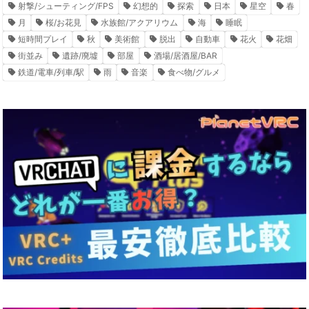
射撃/シューティング/FPS
幻想的
探索
日本
星空
春
月
桜/お花見
水族館/アクアリウム
海
睡眠
短時間プレイ
秋
美術館
脱出
自動車
花火
花畑
街並み
遺跡/廃墟
部屋
酒場/居酒屋/BAR
鉄道/電車/列車/駅
雨
音楽
食べ物/グルメ