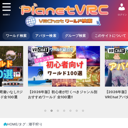
MENU
ログイン
ワールド検索
アバター検索
グループ検索
このサイトについて
間違いなし!!ジ
【2026年版】初心者が行くべきジャンル別
【2026年版
ド全100選
おすすめワールド 全100選!!
VRChatア
1
2
3
4
5
6
7
HOME
タグ : 潮干狩り