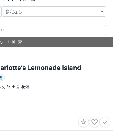
ルド検索
arlotte’s Lemonade Island
観
島 灯台 田舎 花畑
☆
♡
✓