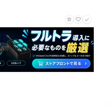
☆
♡
✓