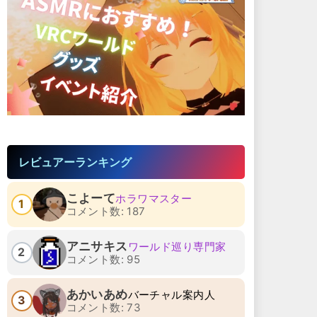
レビュアーランキング
こよーて
ホラワマスター
1
コメント数: 187
アニサキス
ワールド巡り専門家
2
コメント数: 95
あかいあめ
バーチャル案内人
3
コメント数: 73