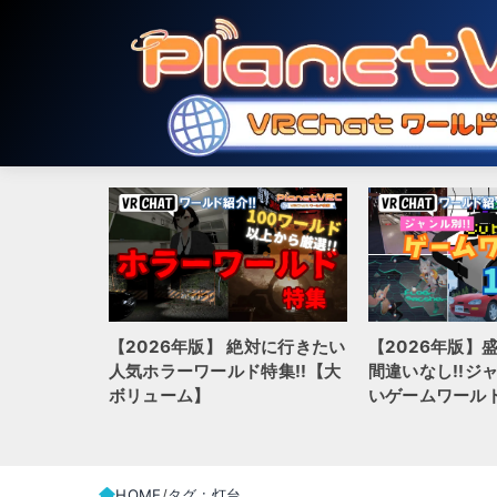
【2026年版】 絶対に行きたい
【2026年版】
hatでおす
人気ホラーワールド特集!!【大
間違いなし!!ジ
ルド20選
ボリューム】
いゲームワールド
HOME
タグ : 灯台