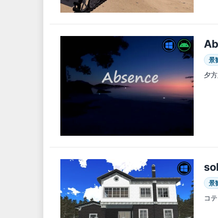
Ab
景
夕方
so
景
コテ