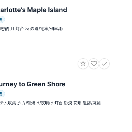
arlotte’s Maple Island
観
幻想的 月 灯台 秋 鉄道/電車/列車/駅
☆
♡
✓
urney to Green Shore
観
テム収集 夕方/朝焼け/夜明け 灯台 砂漠 花畑 遺跡/廃墟