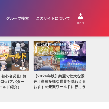
グループ検索
このサイトについて
ログイン
【2026年版】綺麗で壮大な景
】初心者必見!!無
【2026
色！多種多様な世界を味わえる
Chatアバター
QUEST
おすすめ景観ワールドに行こう
ールド紹介）
全100選!!