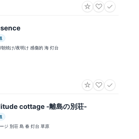
☆
♡
✓
sence
観
/朝焼け/夜明け 感傷的 海 灯台
☆
♡
✓
litude cottage -離島の別荘-
観
ージ 別荘 島 春 灯台 草原