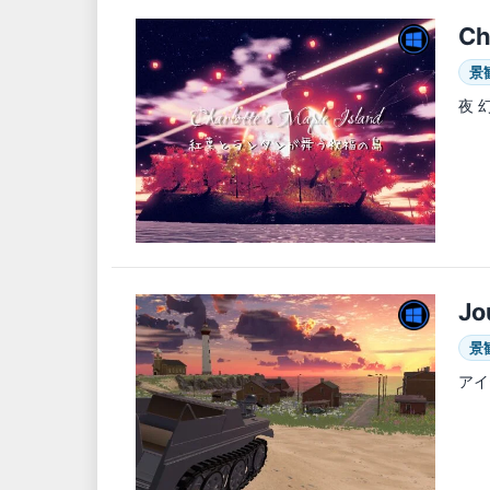
Ch
景
夜 
Jo
景
アイ