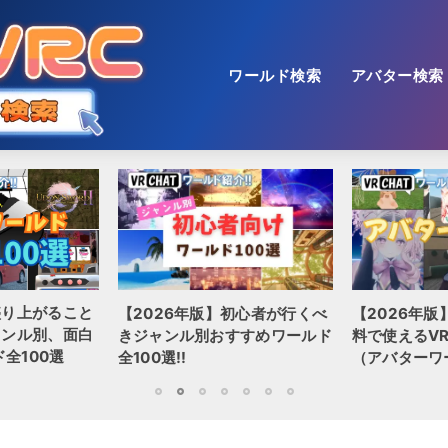
ワールド検索
アバター検索
盛り上がること
【2026年版】初心者が行くべ
【2026年版
ャンル別、面白
きジャンル別おすすめワールド
料で使えるVR
全100選
全100選!!
（アバターワ
1
2
3
4
5
6
7