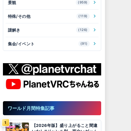
景観
(959)
特殊/その他
(119)
謎解き
(126)
集会/イベント
(91)
ワールド月間特集記事
【2026年版】盛り上がること間違