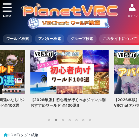
MENU
ログイン
ワールド検索
アバター検索
グループ検索
このサイトについて
間違いなし!!ジ
【2026年版】初心者が行くべきジャンル別
【2026年版
ド全100選
おすすめワールド 全100選!!
VRChatア
1
2
3
4
5
6
7
HOME
タグ : 紙幣