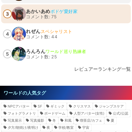
あかいあめ
ボドゲ愛好家
3
コメント数: 75
れぜん
スペシャリスト
4
コメント数: 44
ろんろん
ワールド巡り熟練者
5
コメント数: 25
レビュアーランキング一覧
ワールドの人気タグ
NPCアバター
SF
ギミック
クリスマス
ジャンプスケア
フォトグラメトリ
ボードゲーム
人型アバター(女性)
公式/公認
写真展示
写真撮影
冬
和風
喫茶店/カフェ
夏
夕方/朝焼け/夜明け
夜
学校/教室
宇宙