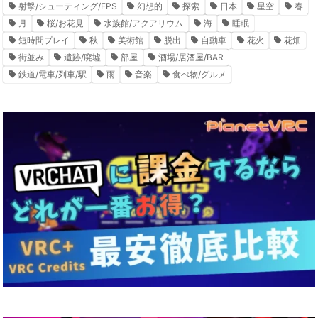
射撃/シューティング/FPS
幻想的
探索
日本
星空
春
月
桜/お花見
水族館/アクアリウム
海
睡眠
短時間プレイ
秋
美術館
脱出
自動車
花火
花畑
街並み
遺跡/廃墟
部屋
酒場/居酒屋/BAR
鉄道/電車/列車/駅
雨
音楽
食べ物/グルメ