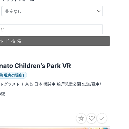
ルド検索
nato Children’s Park VR
現[現実の場所]
トグラメトリ 奈良 日本 機関車 船戸児童公園 鉄道/電車/
/駅
☆
♡
✓