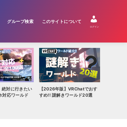
グループ検索
このサイトについて
ログイン
【2026
版】絶対に行きたい
【2026年版】VRChatでおす
人気ホラー
マホ対応ワールド
すめ!! 謎解きワールド20選
ボリュー