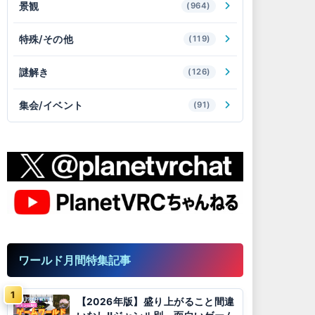
景観
(964)
特殊/その他
(119)
謎解き
(126)
集会/イベント
(91)
ワールド月間特集記事
【2026年版】盛り上がること間違