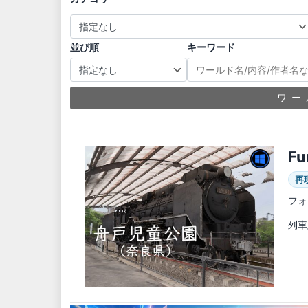
並び順
キーワード
ワー
Fu
再
フォ
列車