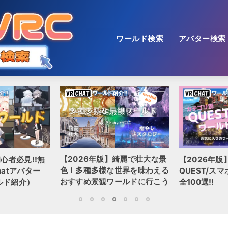
ワールド検索
アバター検索
【2026年版】綺麗で壮大な景
心者必見!!無
【2026年
色！多種多様な世界を味わえる
hatアバター
QUEST/ス
おすすめ景観ワールドに行こう
ルド紹介）
全100選!!
1
2
3
4
5
6
7