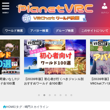
MENU
ログイン
ワールド検索
アバター検索
グループ検索
このサイトについて
間違いなし!!ジ
【2026年版】初心者が行くべきジャンル別
【2026年版
ド全100選
おすすめワールド 全100選!!
VRChatア
1
2
3
4
5
6
7
HOME
タグ : 鳴門スカイライン