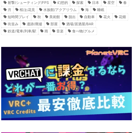
射撃/シューティング/FPS
幻想的
探索
日本
星空
春
月
桜/お花見
水族館/アクアリウム
海
睡眠
短時間プレイ
秋
美術館
脱出
自動車
花火
花畑
街並み
遺跡/廃墟
部屋
酒場/居酒屋/BAR
鉄道/電車/列車/駅
雨
音楽
食べ物/グルメ