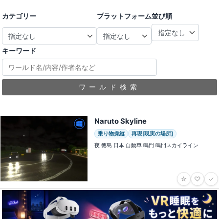
カテゴリー
プラットフォーム
並び順
キーワード
ワールド検索
Naruto Skyline
乗り物操縦
再現[現実の場所]
夜 徳島 日本 自動車 鳴門 鳴門スカイライン
☆
♡
✓