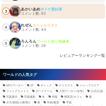
あかいあめ
ボドゲ愛好家
3
コメント数: 83
れぜん
スペシャリスト
4
コメント数: 44
ろんろん
ワールド巡り熟練者
5
コメント数: 26
レビュアーランキング一覧
ワールドの人気タグ
NPCアバター
SF
ギミック
クリスマス
ジャンプスケア
フォトグラメトリ
ボードゲーム
人型アバター(女性)
公式/公認
写真展示
写真撮影
冬
和風
喫茶店/カフェ
夏
夕方/朝焼け/夜明け
夜
学校/教室
宇宙