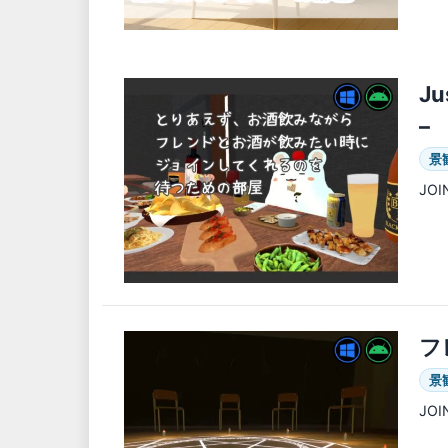
Ju
–
景
JO
フ
景
JO