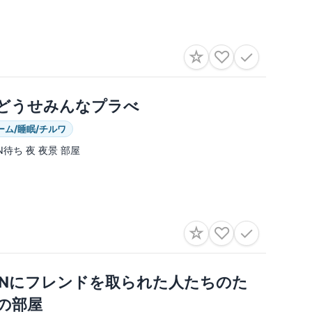
☆
♡
✓
どうせみんなプラべ
ーム/睡眠/チルワ
IN待ち 夜 夜景 部屋
☆
♡
✓
oNにフレンドを取られた人たちのた
の部屋