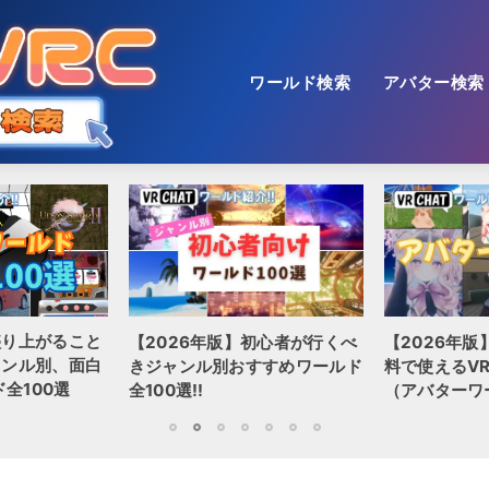
ワールド検索
アバター検索
盛り上がること
【2026年版】初心者が行くべ
【2026年版
ャンル別、面白
きジャンル別おすすめワールド
料で使えるVR
全100選
全100選!!
（アバターワ
1
2
3
4
5
6
7