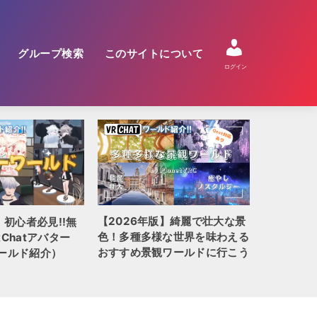
グループ検索
このサイトについて
ログイン
【2026年版】綺麗で壮大な景
】初心者必見!!無
【2026
色！多種多様な世界を味わえる
Chatアバター
QUEST
おすすめ景観ワールドに行こう
ールド紹介）
全100選!!