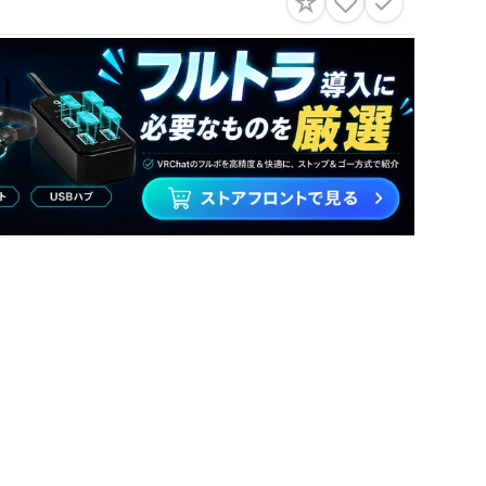
☆
♡
✓