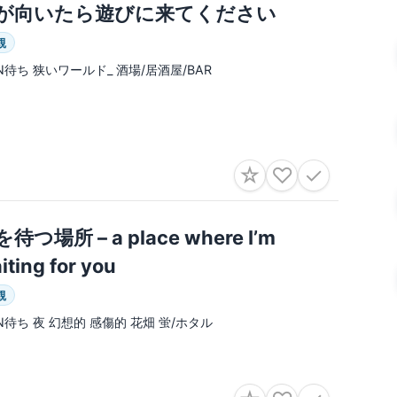
が向いたら遊びに来てください
観
IN待ち 狭いワールド_ 酒場/居酒屋/BAR
☆
♡
✓
待つ場所 – a place where I’m
iting for you
観
IN待ち 夜 幻想的 感傷的 花畑 蛍/ホタル