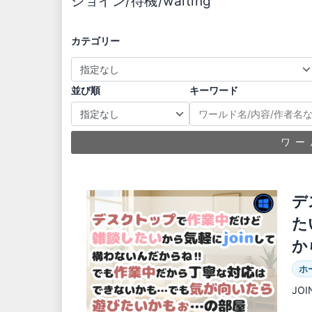
ジョイン/待機/waiting
カテゴリー
並び順
キーワード
ワー
デ
た
か
ホ
JO