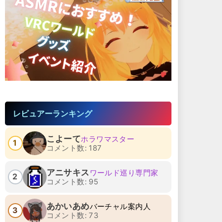
レビュアーランキング
こよーて
ホラワマスター
1
コメント数: 187
アニサキス
ワールド巡り専門家
2
コメント数: 95
あかいあめ
バーチャル案内人
3
コメント数: 73