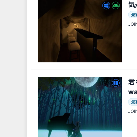
気
景
JO
君を
wa
景
JO