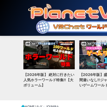
【2026年版】 絶対に行きたい
【2026年版】
hatでおす
人気ホラーワールド特集!!【大
間違いなし!!ジ
ルド20選
ボリューム】
いゲームワールド
HOME
タグ : JOIN待ち