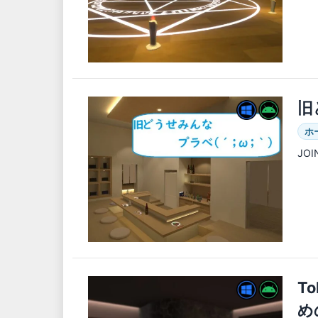
旧
ホ
JO
T
め