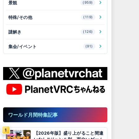
景観
(959)
特殊/その他
(119)
謎解き
(126)
集会/イベント
(91)
ワールド月間特集記事
【2026年版】盛り上がること間違