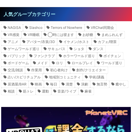
人気グループカテゴリー
NAGiSA
Slashco
Terrors of Nowhere
VRChat同期会
VR感覚
VR睡眠
◯時には寝ます
お砂糖
まめふれんず
アニメ
アバター/衣装/3D
イケメン/ホスト
カフェ/喫茶
ゲームワールド巡り
サキュバス
ショタ
ダンス
パブリック
ファンクラブ
ホラーワールド巡り
ボイチェン
ボードゲーム
メイド
ロリ
ロールプレイ
ワールド巡り
交流/雑談
作業用
初心者向け
創作/クリエイター
占い/スピリチュアル
地域別コミュニティ
学術/講義
居酒屋/BAR
映画
毎日
清楚
演劇
無言勢
癒やし
相談
筋トレ
運動
音楽/ライブ
麻雀