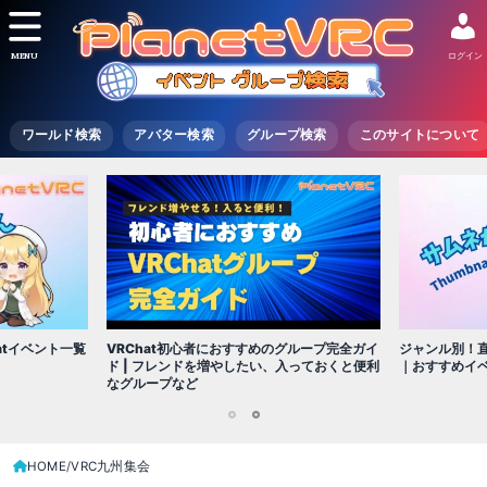
MENU
ログイン
ワールド検索
アバター検索
グループ検索
このサイトについて
VRChat初心者におすすめのグループ完全ガイ
atイベント一覧
ジャンル別！直
ド | フレンドを増やしたい、入っておくと便利
｜おすすめイ
なグループなど
1
2
HOME
VRC九州集会