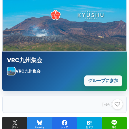
VRC九州集会
VRC九州集会
グループに参加
♡
報告
ポスト
Bluesky
シェア
はてブ
送る