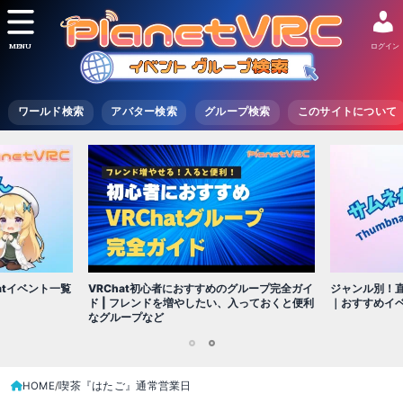
MENU
ログイン
ワールド検索
アバター検索
グループ検索
このサイトについて
VRChat初心者におすすめのグループ完全ガイ
atイベント一覧
ジャンル別！直
ド | フレンドを増やしたい、入っておくと便利
｜おすすめイ
なグループなど
1
2
HOME
喫茶『はたご』通常営業日