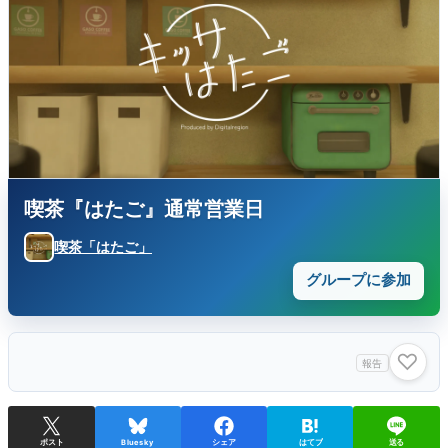
喫茶『はたご』通常営業日
喫茶「はたご」
グループに参加
♡
報告
ポスト
Bluesky
シェア
はてブ
送る