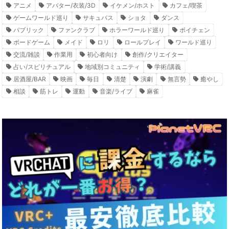
アニメ
アバター/衣装/3D
イケメン/ホスト
カフェ/喫茶
ゲームワールド巡り
サキュバス
ショタ
ダンス
パブリック
ファンクラブ
ホラーワールド巡り
ボイチェン
ボードゲーム
メイド
ロリ
ロールプレイ
ワールド巡り
交流/雑談
作業用
初心者向け
創作/クリエイター
占い/スピリチュアル
地域別コミュニティ
学術/講義
居酒屋/BAR
映画
毎日
清楚
演劇
無言勢
癒やし
相談
筋トレ
運動
音楽/ライブ
麻雀