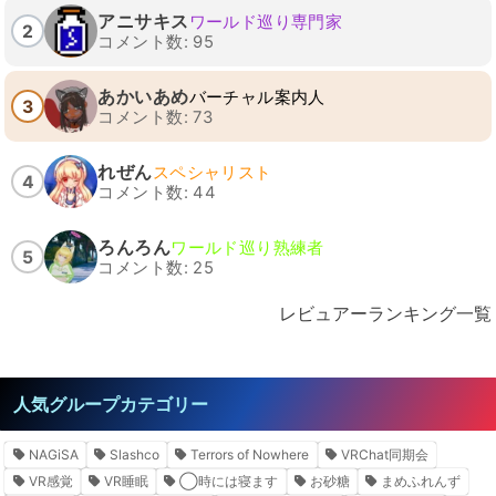
アニサキス
ワールド巡り専門家
2
コメント数: 95
あかいあめ
バーチャル案内人
3
コメント数: 73
れぜん
スペシャリスト
4
コメント数: 44
ろんろん
ワールド巡り熟練者
5
コメント数: 25
レビュアーランキング一覧
人気グループカテゴリー
NAGiSA
Slashco
Terrors of Nowhere
VRChat同期会
VR感覚
VR睡眠
◯時には寝ます
お砂糖
まめふれんず