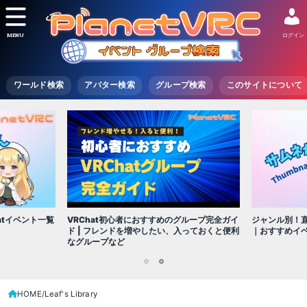
MENU
ログイン
ワールド検索
アバター検索
グループ検索
このサイトについて
VRChat初心者におすすめのグループ完全ガイ
atイベント一覧
ジャンル別！直
ド | フレンドを増やしたい、入っておくと便利
｜おすすめイ
なグループなど
1
2
HOME
Leaf's Library