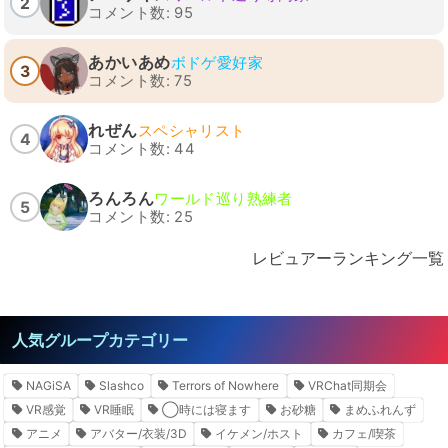
2
コメント数: 95
あかいあめ
ボドゲ愛好家
3
コメント数: 75
れぜん
スペシャリスト
4
コメント数: 44
ろんろん
ワールド巡り熟練者
5
コメント数: 25
レビュアーランキング一覧
人気グループカテゴリー
NAGiSA
Slashco
Terrors of Nowhere
VRChat同期会
VR感覚
VR睡眠
◯時には寝ます
お砂糖
まめふれんず
アニメ
アバター/衣装/3D
イケメン/ホスト
カフェ/喫茶