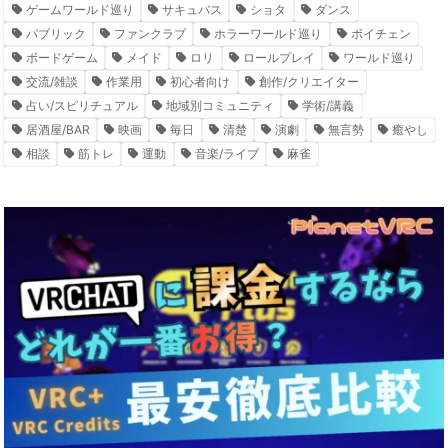
ゲームワールド巡り
サキュバス
ショタ
ダンス
パブリック
ファンクラブ
ホラーワールド巡り
ボイチェン
ボードゲーム
メイド
ロリ
ロールプレイ
ワールド巡り
交流/雑談
作業用
初心者向け
創作/クリエイター
占い/スピリチュアル
地域別コミュニティ
学術/講義
居酒屋/BAR
映画
毎日
清楚
演劇
無言勢
癒やし
相談
筋トレ
運動
音楽/ライブ
麻雀