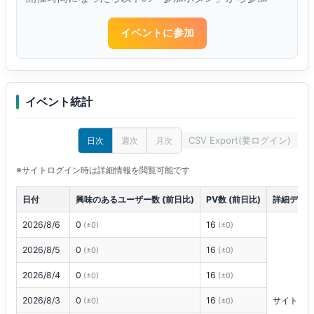
イベントに参加
イベント統計
CSV Export(要ログイン)
日次
週次
月次
※サイトログイン時は詳細情報を閲覧可能です
日付
興味のあるユーザー数 (前日比)
PV数 (前日比)
詳細デー
2026/8/6
0
16
(±0)
(±0)
2026/8/5
0
16
(±0)
(±0)
2026/8/4
0
16
(±0)
(±0)
2026/8/3
0
16
サイトに
(±0)
(±0)