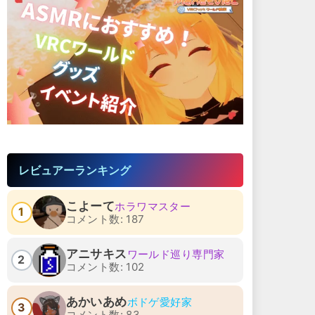
レビュアーランキング
VRChat関西弁集会
VRChat関西弁集会
こよーて
ホラワマスター
1
コメント数: 187
2026-07-23 22:00
2026-07-23 22:00
アニサキス
ワールド巡り専門家
2
コメント数: 102
あかいあめ
ボドゲ愛好家
3
コメント数: 83