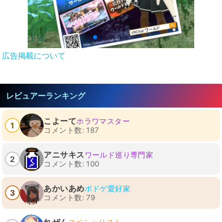
広告掲載について
レビュアーランキング
こよーて
ホラワマスター
1
コメント数: 187
アニサキス
ワールド巡り専門家
2
コメント数: 100
あかいあめ
ボドゲ愛好家
3
コメント数: 79