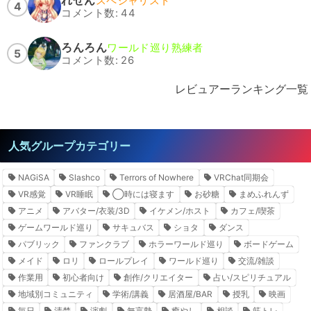
れぜん
スペシャリスト
4
コメント数: 44
ろんろん
ワールド巡り熟練者
5
コメント数: 26
レビュアーランキング一覧
人気グループカテゴリー
NAGiSA
Slashco
Terrors of Nowhere
VRChat同期会
VR感覚
VR睡眠
◯時には寝ます
お砂糖
まめふれんず
アニメ
アバター/衣装/3D
イケメン/ホスト
カフェ/喫茶
ゲームワールド巡り
サキュバス
ショタ
ダンス
パブリック
ファンクラブ
ホラーワールド巡り
ボードゲーム
メイド
ロリ
ロールプレイ
ワールド巡り
交流/雑談
作業用
初心者向け
創作/クリエイター
占い/スピリチュアル
地域別コミュニティ
学術/講義
居酒屋/BAR
授乳
映画
毎日
清楚
演劇
無言勢
癒やし
相談
筋トレ