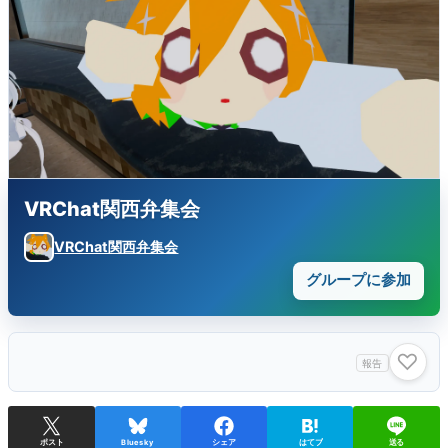
VRChat関西弁集会
VRChat関西弁集会
グループに参加
♡
報告
ポスト
Bluesky
シェア
はてブ
送る