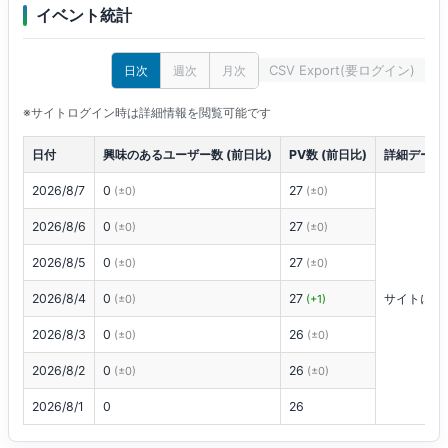
イベント統計
CSV Export(要ログイン)
日次
週次
月次
※サイトログイン時は詳細情報を閲覧可能です
日付
興味のあるユーザー数 (前日比)
PV数 (前日比)
詳細データ
2026/8/7
0
27
(±0)
(±0)
2026/8/6
0
27
(±0)
(±0)
2026/8/5
0
27
(±0)
(±0)
2026/8/4
0
27
サイトにロ
(±0)
(+1)
2026/8/3
0
26
(±0)
(±0)
2026/8/2
0
26
(±0)
(±0)
2026/8/1
0
26