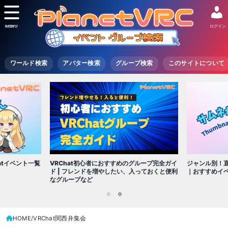
MENU
ログイン
ワールド検索
アバター検索
グループ検索
このサイトについて
VRChat初心者におすすめのグループ完全ガイ
atイベント一覧
ジャンル別！直
ド | フレンドを増やしたい、入っておくと便利
｜おすすめイ
なグループなど
1
2
HOME
VRChat関西弁集会