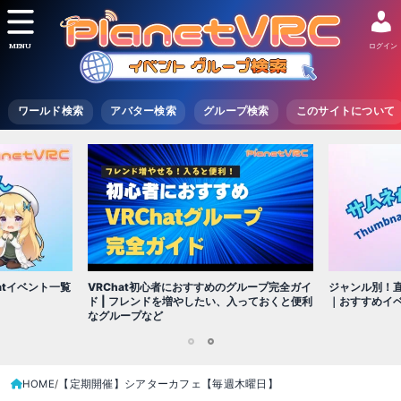
MENU
ログイン
ワールド検索
アバター検索
グループ検索
このサイトについて
VRChat初心者におすすめのグループ完全ガイ
atイベント一覧
ジャンル別！直
ド | フレンドを増やしたい、入っておくと便利
｜おすすめイ
なグループなど
1
2
HOME
【定期開催】シアターカフェ【毎週木曜日】