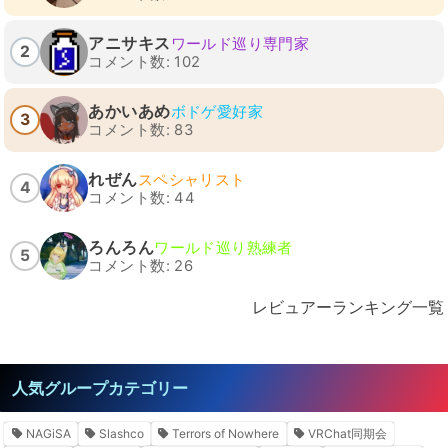
アニサキス
ワールド巡り専門家
2
コメント数: 102
あかいあめ
ボドゲ愛好家
3
コメント数: 83
れぜん
スペシャリスト
4
コメント数: 44
ろんろん
ワールド巡り熟練者
5
コメント数: 26
レビュアーランキング一覧
人気グループカテゴリー
NAGiSA
Slashco
Terrors of Nowhere
VRChat同期会