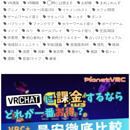
VR感覚
VR睡眠
◯時には寝ます
お砂糖
まめふれんず
アニメ
アバター/衣装/3D
イケメン/ホスト
カフェ/喫茶
ゲームワールド巡り
サキュバス
ショタ
ダンス
パブリック
ファンクラブ
ホラーワールド巡り
ボードゲーム
メイド
ロリ
ロールプレイ
ワールド巡り
交流/雑談
作業用
初心者向け
創作/クリエイター
占い/スピリチュアル
地域別コミュニティ
学術/講義
居酒屋/BAR
授乳
映画
毎日
清楚
演劇
無言勢
癒やし
相談
筋トレ
運動
音楽/ライブ
麻雀