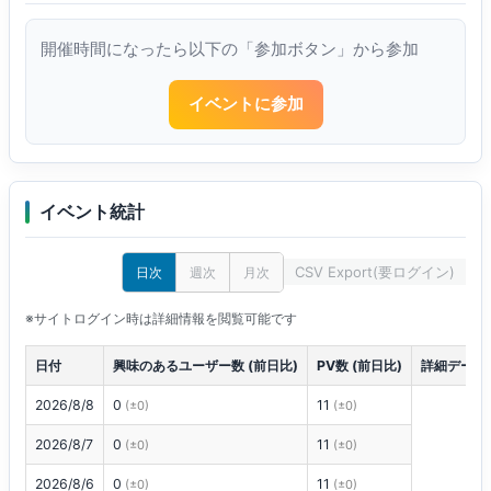
開催時間になったら以下の「参加ボタン」から参加
イベントに参加
イベント統計
CSV Export(要ログイン)
日次
週次
月次
※サイトログイン時は詳細情報を閲覧可能です
日付
興味のあるユーザー数 (前日比)
PV数 (前日比)
詳細データ
2026/8/8
0
11
(±0)
(±0)
2026/8/7
0
11
(±0)
(±0)
2026/8/6
0
11
(±0)
(±0)