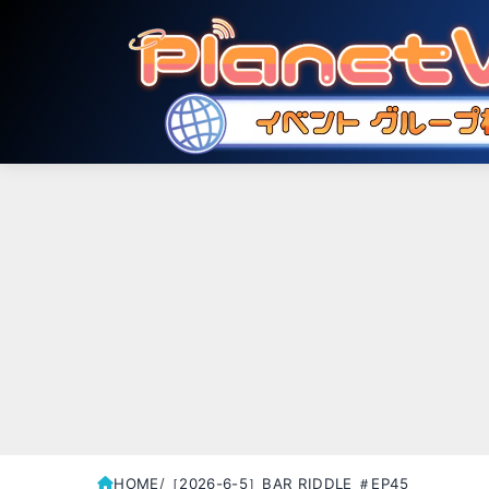
HOME
［2026-6-5］BAR RIDDLE ＃EP45