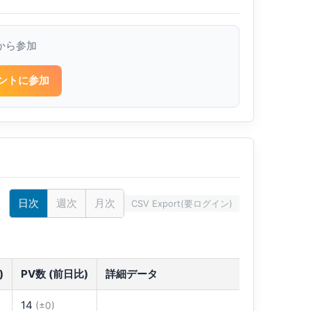
から参加
ントに参加
日次
週次
月次
CSV Export(要ログイン)
す
)
PV数 (前日比)
詳細データ
14
(±0)