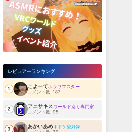
レビュアーランキング
こよーて
ホラワマスター
1
コメント数: 187
［2026-7-10］BAR
［2026-7-10］BAR
RIDDLE ＃EP50
RIDDLE ＃EP50
アニサキス
ワールド巡り専門家
2026-08-03 22:00
2026-08-02 22:00
2
コメント数: 95
あかいあめ
ボドゲ愛好家
3
コメント数: 79