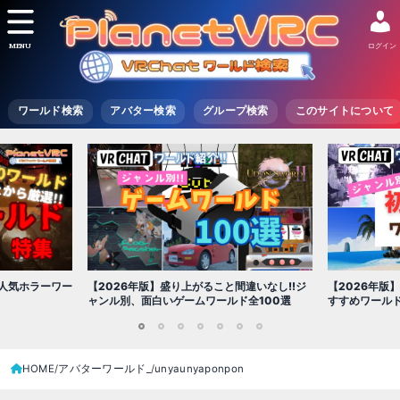
MENU
ログイン
ワールド検索
アバター検索
グループ検索
このサイトについて
い人気ホラーワー
【2026年版】盛り上がること間違いなし!!ジ
【2026年版
ャンル別、面白いゲームワールド全100選
すすめワールド 
1
2
3
4
5
6
7
HOME
アバターワールド_
unyaunyaponpon