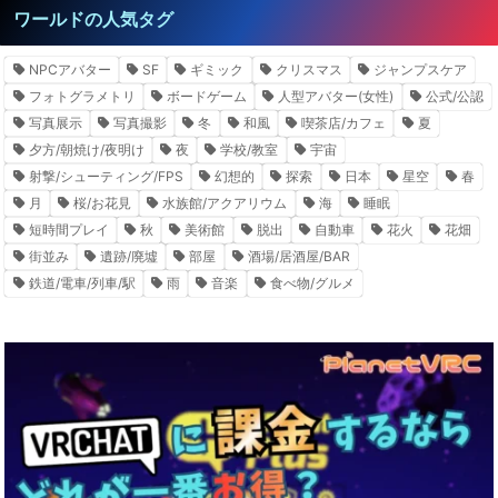
ワールドの人気タグ
NPCアバター
SF
ギミック
クリスマス
ジャンプスケア
フォトグラメトリ
ボードゲーム
人型アバター(女性)
公式/公認
写真展示
写真撮影
冬
和風
喫茶店/カフェ
夏
夕方/朝焼け/夜明け
夜
学校/教室
宇宙
射撃/シューティング/FPS
幻想的
探索
日本
星空
春
月
桜/お花見
水族館/アクアリウム
海
睡眠
短時間プレイ
秋
美術館
脱出
自動車
花火
花畑
街並み
遺跡/廃墟
部屋
酒場/居酒屋/BAR
鉄道/電車/列車/駅
雨
音楽
食べ物/グルメ