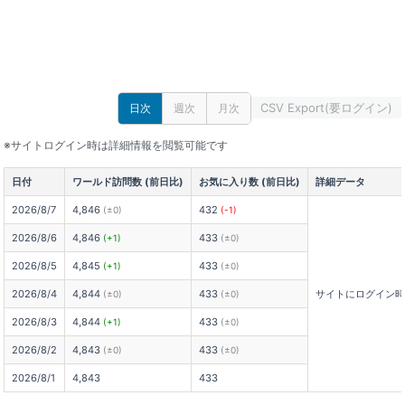
CSV Export(要ログイン)
日次
週次
月次
※サイトログイン時は詳細情報を閲覧可能です
日付
ワールド訪問数 (前日比)
お気に入り数 (前日比)
詳細データ
2026/8/7
4,846
432
(±0)
(-1)
2026/8/6
4,846
433
(+1)
(±0)
2026/8/5
4,845
433
(+1)
(±0)
2026/8/4
4,844
433
サイトにログイン
(±0)
(±0)
2026/8/3
4,844
433
(+1)
(±0)
2026/8/2
4,843
433
(±0)
(±0)
2026/8/1
4,843
433