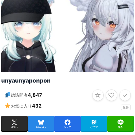
unyaunyaponpon
☆
♡
✓
4,847
総訪問者
432
お気に入り
報告
ポスト
Bluesky
シェア
はてブ
送る