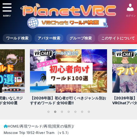
MENU
ログイン
ワールド検索
アバター検索
グループ検索
このサイトについて
【2026年版
きジャンル別お
【2026年版】初心者必見!!無料で使える
世界を味わえ
VRChatアバター（アバターワールド紹介）
1
2
3
4
5
6
7
HOME
再現ワールド
再現[現実の場所]
Moscow Trip 1952-River Tram （v 5․1）