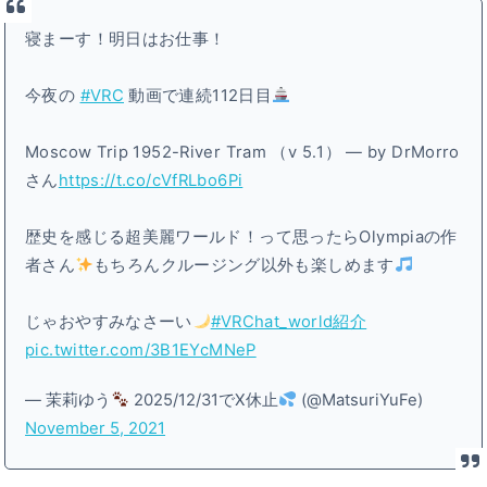
寝まーす！明日はお仕事！
今夜の
#VRC
動画で連続112日目
Moscow Trip 1952-River Tram （v 5․1） — by DrMorro
さん
https://t.co/cVfRLbo6Pi
歴史を感じる超美麗ワールド！って思ったらOlympiaの作
者さん
もちろんクルージング以外も楽しめます
じゃおやすみなさーい
#VRChat_world紹介
pic.twitter.com/3B1EYcMNeP
— 茉莉ゆう
2025/12/31でX休止
(@MatsuriYuFe)
November 5, 2021