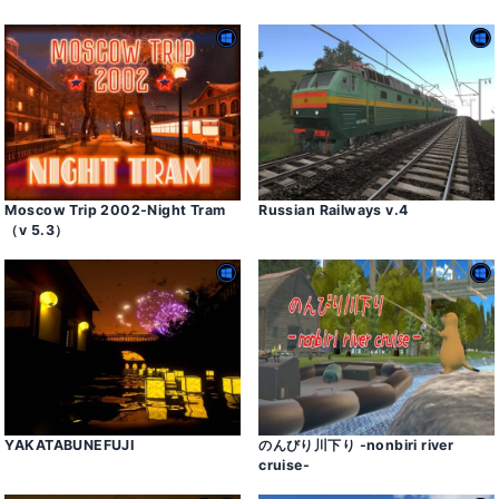
Moscow Trip 2002-Night Tram
Russian Railways v․4
（v 5․3）
YAKATABUNEFUJI
のんびり川下り -nonbiri river
cruise-