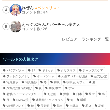
れぜん
スペシャリスト
4
コメント数: 44
えっぐぷらんと
バーチャル案内人
5
コメント数: 26
レビュアーランキング一覧
ワールドの人気タグ
NPCアバター
SF
ギミック
クリスマス
ジャンプスケア
フォトグラメトリ
ボードゲーム
人型アバター(女性)
公式/公認
写真展示
写真撮影
冬
和風
喫茶店/カフェ
夏
夕方/朝焼け/夜明け
夜
学校/教室
宇宙
射撃/シューティング/FPS
幻想的
探索
日本
星空
春
月
桜/お花見
水族館/アクアリウム
海
睡眠
短時間プレイ
秋
美術館
脱出
自動車
花火
花畑