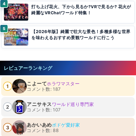
打ち上げ花火、下から見るか?VRで見るか? 花火が
綺麗なVRChatワールド特集！
【2026年版】綺麗で壮大な景色！多種多様な世界
を味わえるおすすめ景観ワールドに行こう
レビュアーランキング
こよーて
ホラワマスター
1
コメント数: 187
アニサキス
ワールド巡り専門家
2
コメント数: 107
あかいあめ
ボドゲ愛好家
3
コメント数: 88