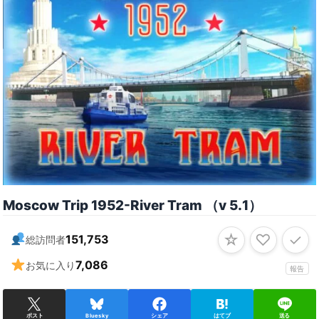
Moscow Trip 1952-River Tram （v 5․1）
☆
♡
✓
151,753
総訪問者
7,086
お気に入り
報告
ポスト
Bluesky
シェア
はてブ
送る