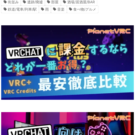
街並み
遺跡/廃墟
部屋
酒場/居酒屋/BAR
鉄道/電車/列車/駅
雨
音楽
食べ物/グルメ