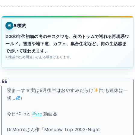
AI要約
AI
2000年代初頭の冬のモスクワを、夜のトラムで巡れる再現系ワ
ールド。雪道や地下道、カフェ、集合住宅など、街の生活感ま
で歩いて味わえます。
AI生成のため間違いがある場合があります。
寝まーす☆実は9月後半はおやすみだらけ
(でも連休は一
切…
)
今日ﾍﾆｮｯと
#vrc
動画♨
DrMorroさん作「Moscow Trip 2002-Night