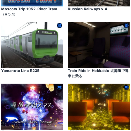
Moscow Trip 1952-River Tram
Russian Railways v․4
（v 5․1）
Yamanote Line E235
Train Ride In Hokkaido 北海道で電
車に乗る