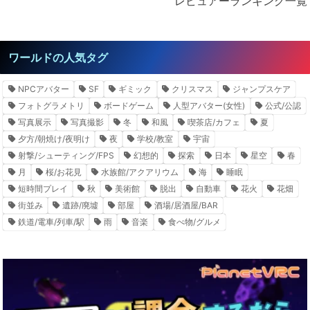
レビュアーランキング一覧
ワールドの人気タグ
NPCアバター
SF
ギミック
クリスマス
ジャンプスケア
フォトグラメトリ
ボードゲーム
人型アバター(女性)
公式/公認
写真展示
写真撮影
冬
和風
喫茶店/カフェ
夏
夕方/朝焼け/夜明け
夜
学校/教室
宇宙
射撃/シューティング/FPS
幻想的
探索
日本
星空
春
月
桜/お花見
水族館/アクアリウム
海
睡眠
短時間プレイ
秋
美術館
脱出
自動車
花火
花畑
街並み
遺跡/廃墟
部屋
酒場/居酒屋/BAR
鉄道/電車/列車/駅
雨
音楽
食べ物/グルメ