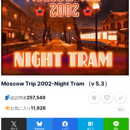
Moscow Trip 2002-Night Tram （v 5․3）
☆
♡
✓
257,549
総訪問者
11,926
お気に入り
報告
ポスト
Bluesky
シェア
はてブ
送る