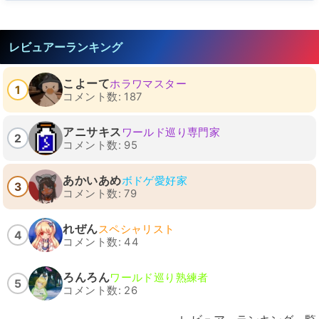
レビュアーランキング
こよーて
ホラワマスター
1
コメント数: 187
アニサキス
ワールド巡り専門家
2
コメント数: 95
あかいあめ
ボドゲ愛好家
3
コメント数: 79
れぜん
スペシャリスト
4
コメント数: 44
ろんろん
ワールド巡り熟練者
5
コメント数: 26