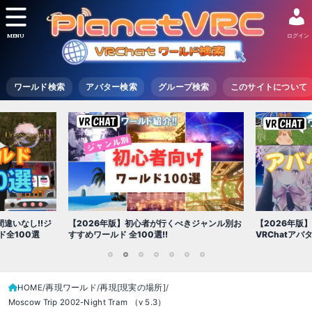
MENU
ログイン
ワールド検索
アバター検索
グループ検索
このサイトについて
【2026年版
きジャンル別お
【2026年版】初心者必見!!無料で使える
世界を味わえ
VRChatアバター（アバターワールド紹介）
1
2
3
4
5
6
7
HOME
再現ワールド
再現[現実の場所]
Moscow Trip 2002-Night Tram （v 5․3）