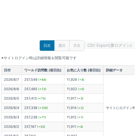
CSV Export(要ログイン)
日次
週次
月次
※サイトログイン時は詳細情報を閲覧可能です
日付
ワールド訪問数 (前日比)
お気に入り数 (前日比)
詳細データ
2026/8/7
257,549
11,926
(+64)
(+4)
2026/8/6
257,485
11,922
(+72)
(+5)
2026/8/5
257,413
11,917
(+75)
(+3)
2026/8/4
257,338
11,914
サイトにログイン
(+100)
(+2)
2026/8/3
257,238
11,912
(+71)
(+1)
2026/8/2
257,167
11,911
(+53)
(+4)
2026/8/1
257,114
11,907