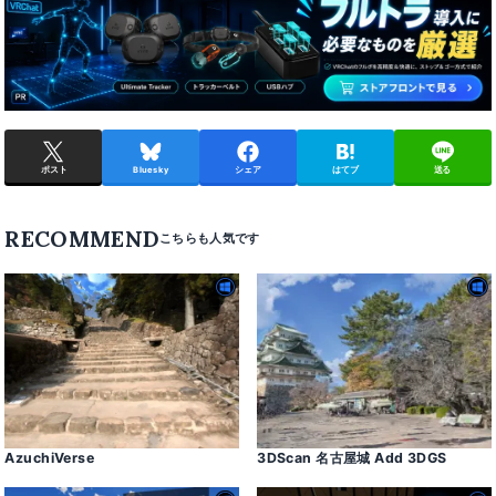
ポスト
Bluesky
シェア
はてブ
送る
RECOMMEND
AzuchiVerse
3DScan 名古屋城 Add 3DGS