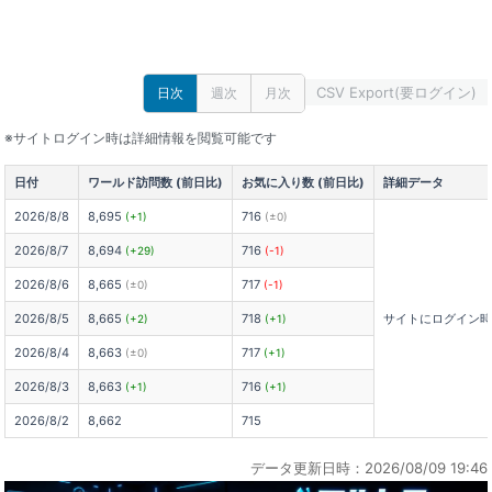
CSV Export(要ログイン)
日次
週次
月次
※サイトログイン時は詳細情報を閲覧可能です
日付
ワールド訪問数 (前日比)
お気に入り数 (前日比)
詳細データ
2026/8/8
8,695
716
(+1)
(±0)
2026/8/7
8,694
716
(+29)
(-1)
2026/8/6
8,665
717
(±0)
(-1)
2026/8/5
8,665
718
サイトにログイン
(+2)
(+1)
2026/8/4
8,663
717
(±0)
(+1)
2026/8/3
8,663
716
(+1)
(+1)
2026/8/2
8,662
715
データ更新日時：2026/08/09 19:46