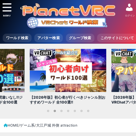
MENU
ログイン
ワールド検索
アバター検索
グループ検索
このサイトについて
【2026年
べきジャンル別お
【2026年版】初心者必見!!無料で使える
世界を味わえ
VRChatアバター（アバターワールド紹介）
1
2
3
4
5
6
7
HOME
ゲーム系
大江戸城 外側 attraction