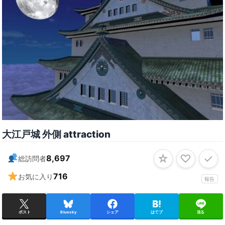
大江戸城 外側 attraction
☆
♡
✓
8,697
総訪問者
716
お気に入り
報告
ポスト
Bluesky
シェア
はてブ
送る