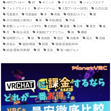
NPCアバター
SF
ギミック
クリスマス
ジャンプスケア
フォトグラメトリ
ボードゲーム
人型アバター(女性)
公式/公認
写真展示
写真撮影
冬
和風
喫茶店/カフェ
夏
夕方/朝焼け/夜明け
夜
学校/教室
宇宙
射撃/シューティング/FPS
幻想的
探索
日本
星空
春
月
桜/お花見
水族館/アクアリウム
海
睡眠
短時間プレイ
秋
美術館
脱出
自動車
花火
花畑
街並み
遺跡/廃墟
部屋
酒場/居酒屋/BAR
鉄道/電車/列車/駅
雨
音楽
食べ物/グルメ