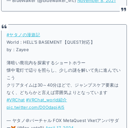
— BlueWalker (@bluewalker_vrc)
November 8, 2021
#ヤタノの漫遊記
World：HELL'S BASEMENT【QUEST対応】
by：Zayee
薄暗い廃坑内を探索するショートホラー
懐中電灯で辺りを照らし、少しの謎を解いて先に進んでい
こう
クリアタイムは30～40分ほどで、ジャンプスケア要素は
なく、どちらかと言えば雰囲気よりとなっています
#VRChat
#VRChat_world紹介
pic.twitter.com/D0OdapjAl5
— ヤタノ＠バーチャル FOX MetaQuest Vketアンバサダ