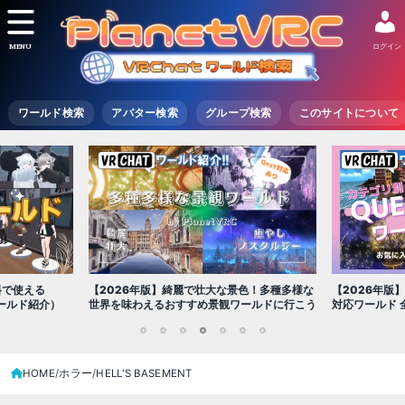
MENU
ログイン
ワールド検索
アバター検索
グループ検索
このサイトについて
色！多種多様な
【2026年版】絶対に行きたいQUEST/スマホ
【2026年版】
ールドに行こう
対応ワールド 全100選!!
ールド20選
1
2
3
4
5
6
7
HOME
ホラー
HELL'S BASEMENT