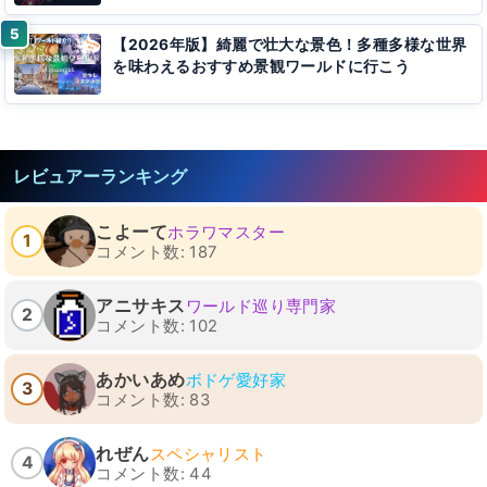
【2026年版】綺麗で壮大な景色！多種多様な世界
を味わえるおすすめ景観ワールドに行こう
レビュアーランキング
こよーて
ホラワマスター
1
コメント数: 187
アニサキス
ワールド巡り専門家
2
コメント数: 102
あかいあめ
ボドゲ愛好家
3
コメント数: 83
れぜん
スペシャリスト
4
コメント数: 44