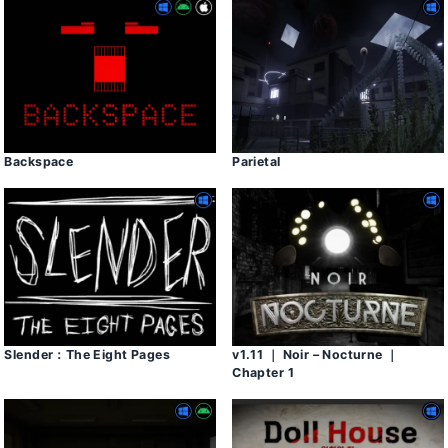
Backspace
Parietal
Slender：The Eight Pages
v1․11 ｜ Noir – Nocturne ｜
Chapter 1