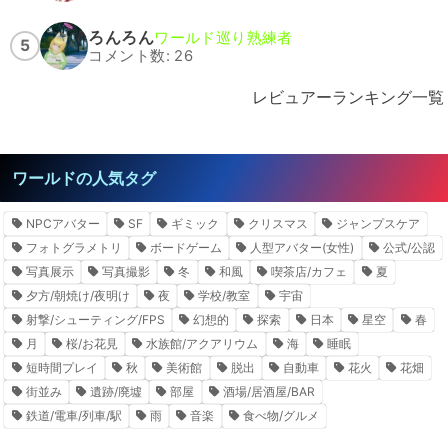
ろんろん
ワールド巡り熟練者
5
コメント数: 26
レビュアーランキング一覧
ワールドの人気タグ
NPCアバター
SF
ギミック
クリスマス
ジャンプスケア
フォトグラメトリ
ボードゲーム
人型アバター(女性)
公式/公認
写真展示
写真撮影
冬
和風
喫茶店/カフェ
夏
夕方/朝焼け/夜明け
夜
学校/教室
宇宙
射撃/シューティング/FPS
幻想的
探索
日本
星空
春
月
桜/お花見
水族館/アクアリウム
海
睡眠
短時間プレイ
秋
美術館
脱出
自動車
花火
花畑
街並み
遺跡/廃墟
部屋
酒場/居酒屋/BAR
鉄道/電車/列車/駅
雨
音楽
食べ物/グルメ