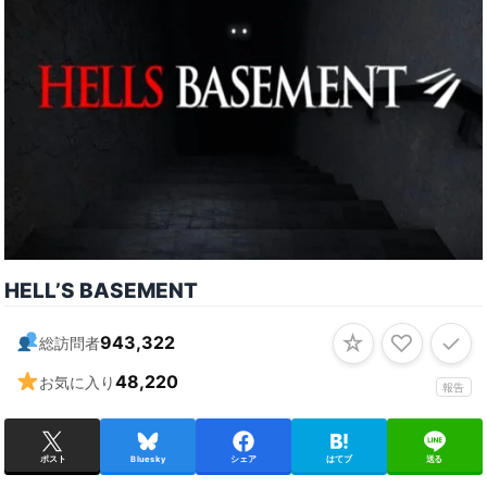
HELL’S BASEMENT
☆
♡
✓
943,322
総訪問者
48,220
お気に入り
報告
ポスト
Bluesky
シェア
はてブ
送る