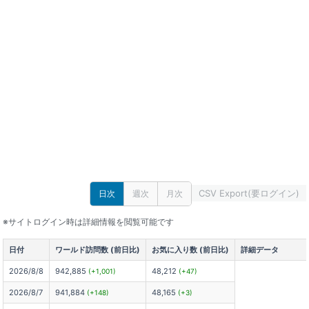
CSV Export(要ログイン)
日次
週次
月次
※サイトログイン時は詳細情報を閲覧可能です
日付
ワールド訪問数 (前日比)
お気に入り数 (前日比)
詳細データ
2026/8/8
942,885
48,212
(+1,001)
(+47)
2026/8/7
941,884
48,165
(+148)
(+3)