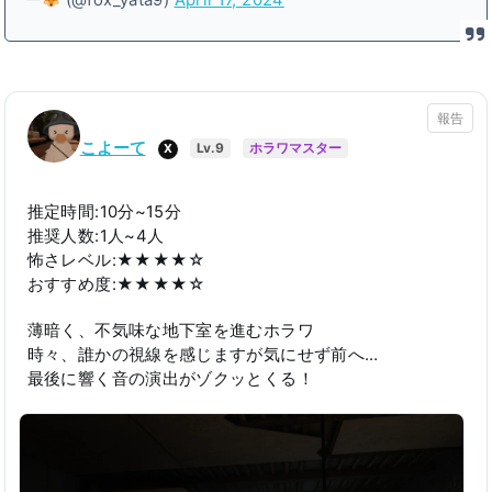
ー
(@fox_yata9)
April 17, 2024
報告
こよーて
X
Lv.9
ホラワマスター
推定時間:10分~15分
推奨人数:1人~4人
怖さレベル:★★★★☆
おすすめ度:★★★★☆
薄暗く、不気味な地下室を進むホラワ
時々、誰かの視線を感じますが気にせず前へ…
最後に響く音の演出がゾクッとくる！