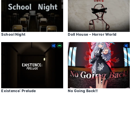
School Night
Doll House – Horror World
Existence˸ Prelude
No Going Backǃǃ