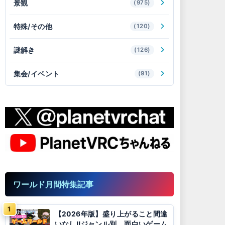
景観
(975)
特殊/その他
(120)
謎解き
(126)
集会/イベント
(91)
ワールド月間特集記事
【2026年版】盛り上がること間違
いなし!!ジャンル別、面白いゲーム