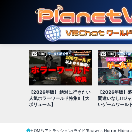
対に行きたい
【2026年版】盛り上がること
【2026年版】
特集!!【大
間違いなし!!ジャンル別、面白
きジャンル別お
いゲームワールド全100選
全100選!!
HOME
アトラクション/ライド
Raawr's Horror Hideou