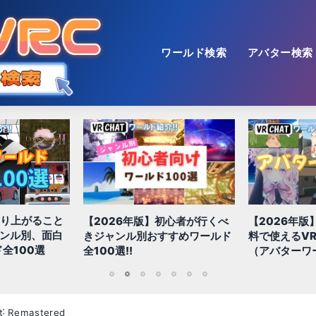
ワールド検索
アバター検索
【2026年版
初心者が行くべ
【2026年版】初心者必見!!無
色！多種多様
すすめワールド
料で使えるVRChatアバター
おすすめ景観
（アバターワールド紹介）
1
2
3
4
5
6
7
t˸ Remastered