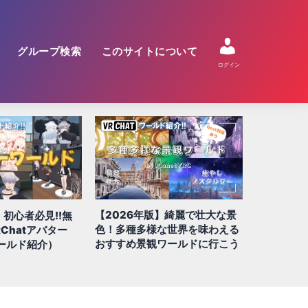
グループ検索
このサイトについて
ログイン
】綺麗で壮大な景
【2026年版】絶対に行きたい
【2026年
な世界を味わえる
QUEST/スマホ対応ワールド 全
すめ!! 謎
ワールドに行こう
100選!!