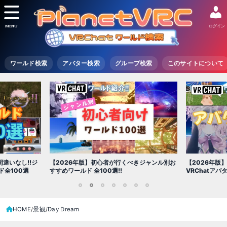
MENU
ログイン
ワールド検索
アバター検索
グループ検索
このサイトについて
【2026年版
きジャンル別お
【2026年版】初心者必見!!無料で使える
世界を味わえ
VRChatアバター（アバターワールド紹介）
1
2
3
4
5
6
7
HOME
景観
Day Dream