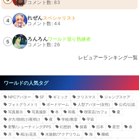
コメント数: 83
れぜん
スペシャリスト
4
コメント数: 44
ろんろん
ワールド巡り熟練者
5
コメント数: 26
レビュアーランキング一覧
ワールドの人気タグ
NPCアバター
SF
ギミック
クリスマス
ジャンプスケア
フォトグラメトリ
ボードゲーム
人型アバター(女性)
公式/公認
写真展示
写真撮影
冬
和風
喫茶店/カフェ
夏
夕方/朝焼け/夜明け
夜
学校/教室
宇宙
射撃/シューティング/FPS
幻想的
探索
日本
星空
春
月
桜/お花見
水族館/アクアリウム
海
睡眠