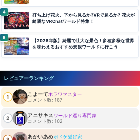
打ち上げ花火、下から見るか?VRで見るか? 花火が
綺麗なVRChatワールド特集！
【2026年版】綺麗で壮大な景色！多種多様な世界
を味わえるおすすめ景観ワールドに行こう
レビュアーランキング
こよーて
ホラワマスター
1
コメント数: 187
アニサキス
ワールド巡り専門家
2
コメント数: 102
あかいあめ
ボドゲ愛好家
3