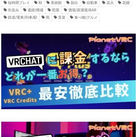
短時間プレイ
秋
美術館
脱出
自動車
花火
花畑
街並み
遺跡/廃墟
部屋
酒場/居酒屋/BAR
鉄道/電車/列車/駅
雨
音楽
食べ物/グルメ