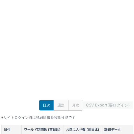
CSV Export(要ログイン)
日次
週次
月次
※サイトログイン時は詳細情報を閲覧可能です
日付
ワールド訪問数 (前日比)
お気に入り数 (前日比)
詳細データ