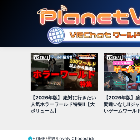
【2026年版】 絶対に行きたい
【2026年版】
hatでおす
人気ホラーワールド特集!!【大
間違いなし!!ジ
ド20選
ボリューム】
いゲームワールド
HOME
景観
Lovely Chocostick