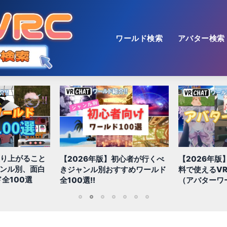
ワールド検索
アバター検索
盛り上がること
【2026年版】初心者が行くべ
【2026年版
ャンル別、面白
きジャンル別おすすめワールド
料で使えるVR
全100選
全100選!!
（アバターワ
1
2
3
4
5
6
7