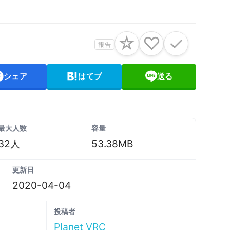
☆
♡
✓
報告
シェア
はてブ
送る
最大人数
容量
32人
53.38MB
更新日
2020-04-04
投稿者
Planet VRC