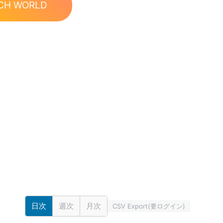
CH WORLD
日次
週次
月次
CSV Export(要ログイン)