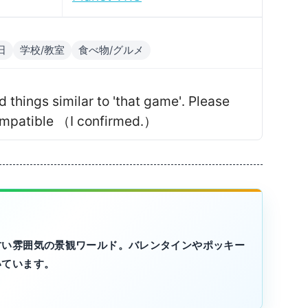
日
学校/教室
食べ物/グルメ
 things similar to 'that game'․ Please
Compatible （I confirmed․）
甘い雰囲気の景観ワールド。バレンタインやポッキー
いています。