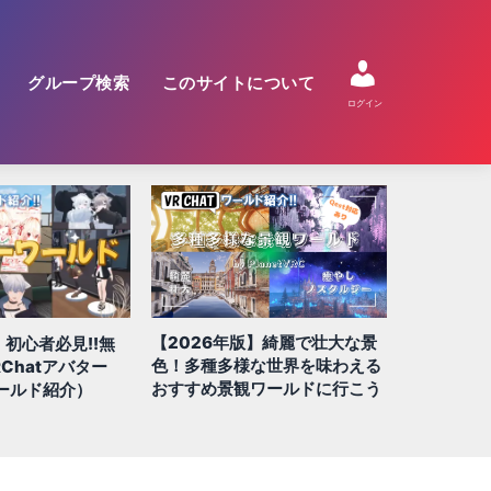
グループ検索
このサイトについて
ログイン
【2026年版】綺麗で壮大な景
】初心者必見!!無
【2026
色！多種多様な世界を味わえる
Chatアバター
QUEST/
おすすめ景観ワールドに行こう
ールド紹介）
100選!!