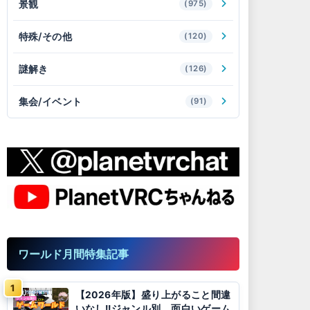
景観
(975)
特殊/その他
(120)
謎解き
(126)
集会/イベント
(91)
ワールド月間特集記事
【2026年版】盛り上がること間違
いなし!!ジャンル別、面白いゲーム