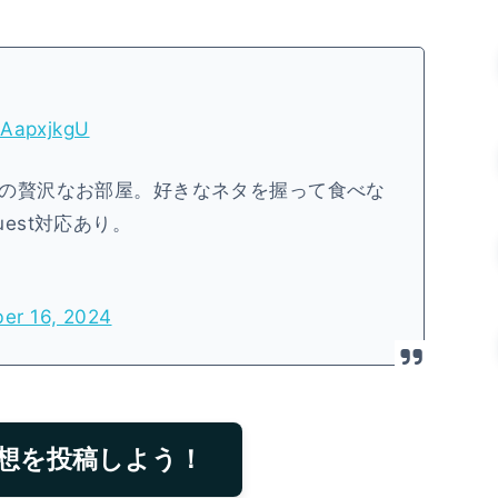
t6AapxjkgU
の贅沢なお部屋。好きなネタを握って食べな
est対応あり。
er 16, 2024
想を投稿しよう！