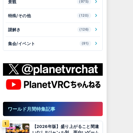
景観
(975)
特殊/その他
(120)
謎解き
(126)
集会/イベント
(91)
ワールド月間特集記事
【2026年版】盛り上がること間違
いなし!!ジャンル別、面白いゲーム