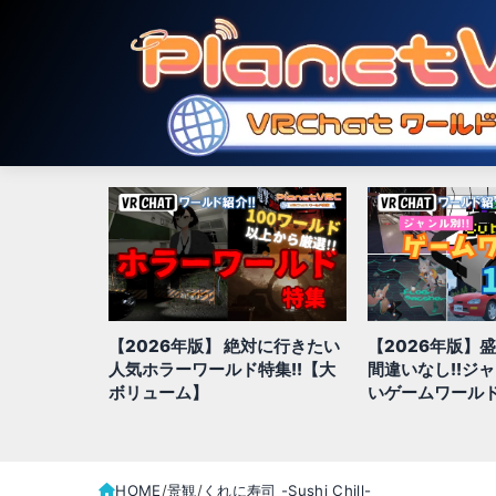
対に行きたい
【2026年版】盛り上がること
【2026年版】
特集!!【大
間違いなし!!ジャンル別、面白
きジャンル別お
いゲームワールド全100選
全100選!!
HOME
景観
くれに寿司 -Sushi Chill-