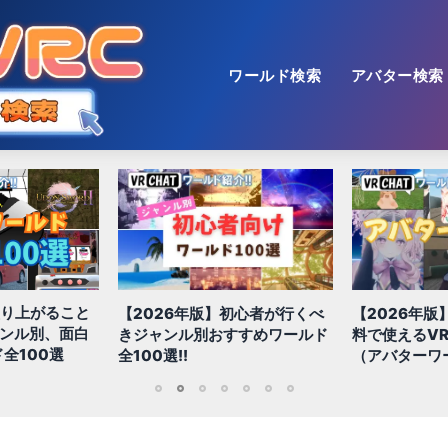
ワールド検索
アバター検索
【2026年版
初心者が行くべ
【2026年版】初心者必見!!無
色！多種多様
すすめワールド
料で使えるVRChatアバター
おすすめ景観
（アバターワールド紹介）
1
2
3
4
5
6
7