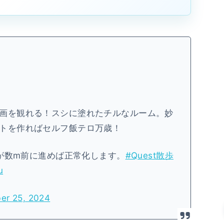
画を観れる！スシに塗れたチルなルーム。妙
トを作ればセルフ飯テロ万歳！
すが数m前に進めば正常化します。
#Quest散歩
u
er 25, 2024