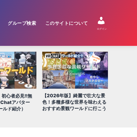
グループ検索
このサイトについて
ログイン
】綺麗で壮大な景
【2026年版】絶対に行きたい
【2026年
な世界を味わえる
QUEST/スマホ対応ワールド 全
すめ!! 謎
ワールドに行こう
100選!!