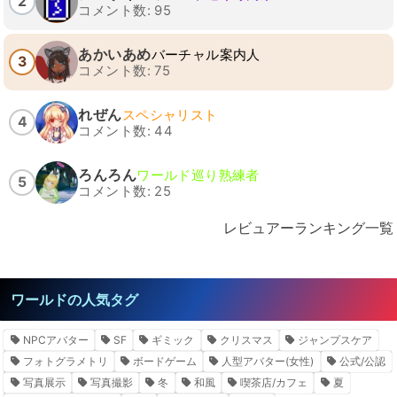
2
コメント数: 95
あかいあめ
バーチャル案内人
3
コメント数: 75
れぜん
スペシャリスト
4
コメント数: 44
ろんろん
ワールド巡り熟練者
5
コメント数: 25
レビュアーランキング一覧
ワールドの人気タグ
NPCアバター
SF
ギミック
クリスマス
ジャンプスケア
フォトグラメトリ
ボードゲーム
人型アバター(女性)
公式/公認
写真展示
写真撮影
冬
和風
喫茶店/カフェ
夏