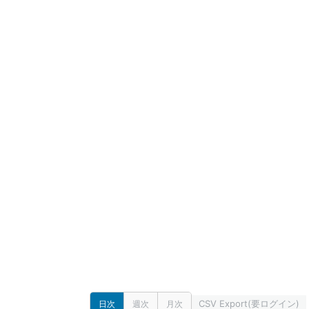
CSV Export(要ログイン)
日次
週次
月次