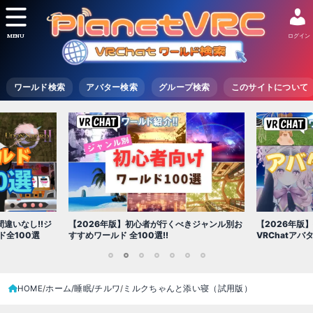
MENU
ログイン
ワールド検索
アバター検索
グループ検索
このサイトについて
【2026年版
きジャンル別お
【2026年版】初心者必見!!無料で使える
世界を味わえ
VRChatアバター（アバターワールド紹介）
1
2
3
4
5
6
7
HOME
ホーム/睡眠/チルワ
ミルクちゃんと添い寝（試用版）