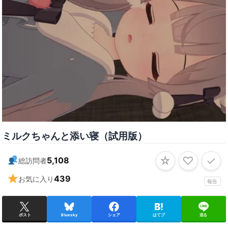
ミルクちゃんと添い寝（試用版）
☆
♡
✓
5,108
総訪問者
439
お気に入り
報告
ポスト
Bluesky
シェア
はてブ
送る