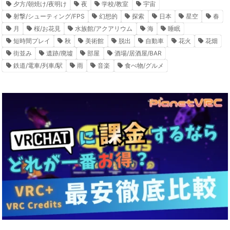
夕方/朝焼け/夜明け
夜
学校/教室
宇宙
射撃/シューティング/FPS
幻想的
探索
日本
星空
春
月
桜/お花見
水族館/アクアリウム
海
睡眠
短時間プレイ
秋
美術館
脱出
自動車
花火
花畑
街並み
遺跡/廃墟
部屋
酒場/居酒屋/BAR
鉄道/電車/列車/駅
雨
音楽
食べ物/グルメ