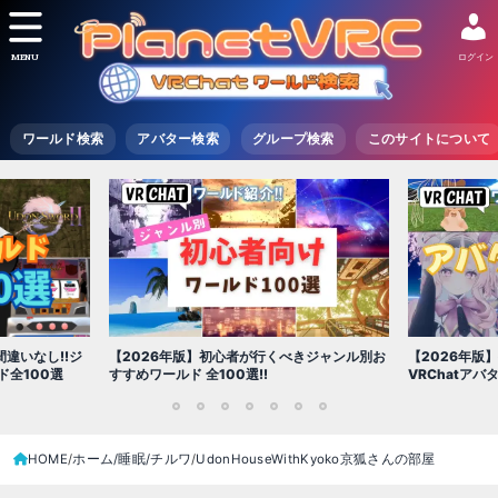
MENU
ログイン
ワールド検索
アバター検索
グループ検索
このサイトについて
【2026年版
きジャンル別お
【2026年版】初心者必見!!無料で使える
世界を味わえ
VRChatアバター（アバターワールド紹介）
1
2
3
4
5
6
7
HOME
ホーム/睡眠/チルワ
UdonHouseWithKyoko京狐さんの部屋