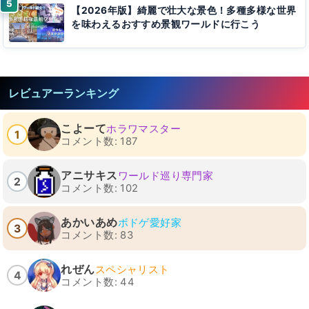
【2026年版】綺麗で壮大な景色！多種多様な世界
を味わえるおすすめ景観ワールドに行こう
レビュアーランキング
こよーて
ホラワマスター
1
コメント数: 187
アニサキス
ワールド巡り専門家
2
コメント数: 102
あかいあめ
ボドゲ愛好家
3
コメント数: 83
れぜん
スペシャリスト
4
コメント数: 44