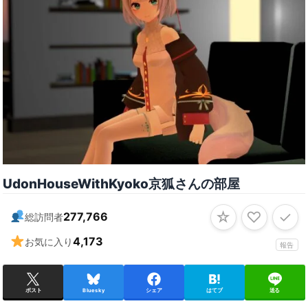
UdonHouseWithKyoko京狐さんの部屋
☆
♡
✓
277,766
総訪問者
4,173
お気に入り
報告
ポスト
Bluesky
シェア
はてブ
送る