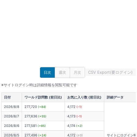
CSV Export(要ログイン)
日次
週次
月次
※サイトログイン時は詳細情報を閲覧可能です
日付
ワールド訪問数 (前日比)
お気に入り数 (前日比)
詳細データ
2026/8/8
277,720
4,172
(+84)
(-1)
2026/8/7
277,636
4,173
(+55)
(-1)
2026/8/6
277,581
4,174
(+85)
(+2)
2026/8/5
277,496
4,172
サイトにログイン
(+24)
(±0)