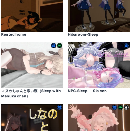
Rented home
Hibaroom-Sleep
マヌカちゃんと添い寝（Sleep with
NPC․Sleep ｜ Sio ver․
Manuka chan）