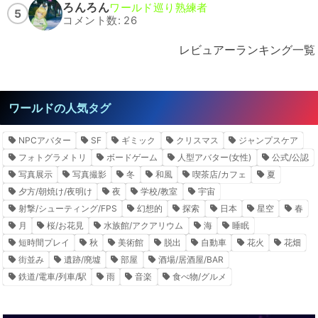
ろんろん
ワールド巡り熟練者
5
コメント数: 26
レビュアーランキング一覧
ワールドの人気タグ
NPCアバター
SF
ギミック
クリスマス
ジャンプスケア
フォトグラメトリ
ボードゲーム
人型アバター(女性)
公式/公認
写真展示
写真撮影
冬
和風
喫茶店/カフェ
夏
夕方/朝焼け/夜明け
夜
学校/教室
宇宙
射撃/シューティング/FPS
幻想的
探索
日本
星空
春
月
桜/お花見
水族館/アクアリウム
海
睡眠
短時間プレイ
秋
美術館
脱出
自動車
花火
花畑
街並み
遺跡/廃墟
部屋
酒場/居酒屋/BAR
鉄道/電車/列車/駅
雨
音楽
食べ物/グルメ