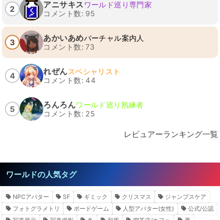
アニサキス
ワールド巡り専門家
2
コメント数: 95
あかいあめ
バーチャル案内人
3
コメント数: 73
れぜん
スペシャリスト
4
コメント数: 44
ろんろん
ワールド巡り熟練者
5
コメント数: 25
レビュアーランキング一覧
ワールドの人気タグ
NPCアバター
SF
ギミック
クリスマス
ジャンプスケア
フォトグラメトリ
ボードゲーム
人型アバター(女性)
公式/公認