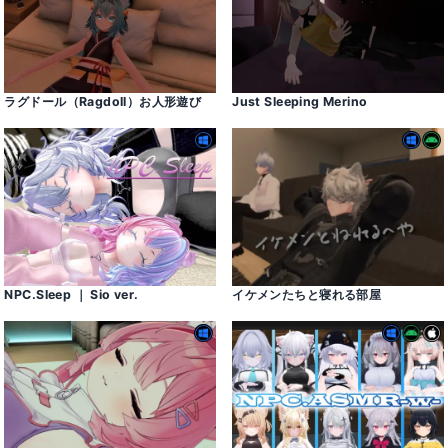
ラグドール（Ragdoll）お人形遊び
Just Sleeping Merino
NPC․Sleep ｜ Sio ver․
イケメンたちと寝れる部屋