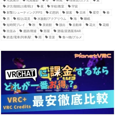
写真展示
写真撮影
冬
和風
喫茶店/カフェ
夏
夕方/朝焼け/夜明け
夜
学校/教室
宇宙
射撃/シューティング/FPS
幻想的
探索
日本
星空
春
月
桜/お花見
水族館/アクアリウム
海
睡眠
短時間プレイ
秋
美術館
脱出
自動車
花火
花畑
街並み
遺跡/廃墟
部屋
酒場/居酒屋/BAR
鉄道/電車/列車/駅
雨
音楽
食べ物/グルメ