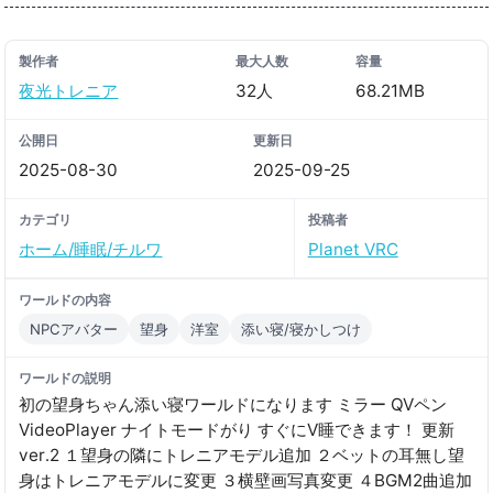
製作者
最大人数
容量
夜光トレニア
32人
68.21MB
公開日
更新日
2025-08-30
2025-09-25
カテゴリ
投稿者
ホーム/睡眠/チルワ
Planet VRC
ワールドの内容
NPCアバター
望身
洋室
添い寝/寝かしつけ
ワールドの説明
初の望身ちゃん添い寝ワールドになります ミラー QVペン
VideoPlayer ナイトモードがり すぐにV睡できます！ 更新
ver․2 １望身の隣にトレニアモデル追加 ２ベットの耳無し望
身はトレニアモデルに変更 ３横壁画写真変更 ４BGM2曲追加