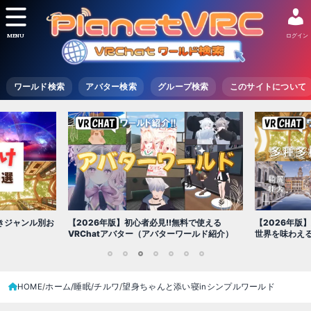
MENU
ログイン
ワールド検索
アバター検索
グループ検索
このサイトについて
【2026年版
きジャンル別お
【2026年版】初心者必見!!無料で使える
世界を味わえ
VRChatアバター（アバターワールド紹介）
1
2
3
4
5
6
7
HOME
ホーム/睡眠/チルワ
望身ちゃんと添い寝inシンプルワールド