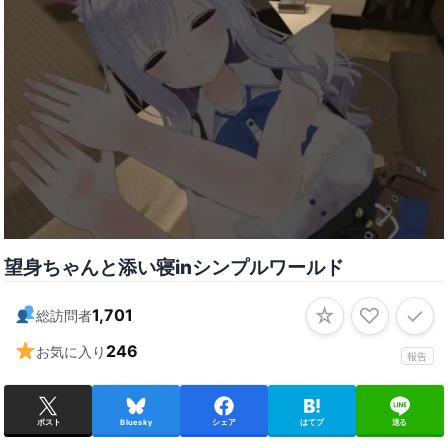
望身ちゃんと添い寝inシンプルワールド
☆
♡
✓
1,701
総訪問者
246
お気に入り
報告
ポスト
Bluesky
シェア
はてブ
送る