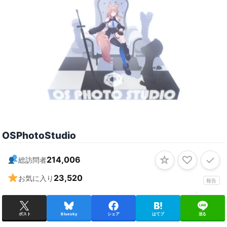
OSPhotoStudio
☆
♡
✓
214,006
総訪問者
23,520
お気に入り
報告
ポスト
Bluesky
シェア
はてブ
送る