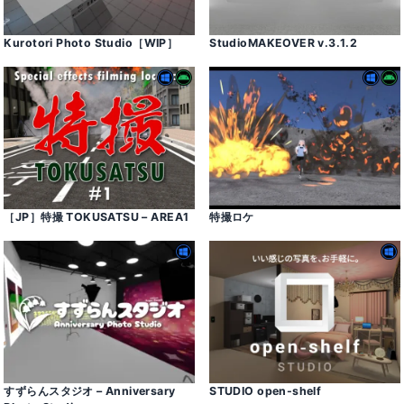
Kurotori Photo Studio［WIP］
StudioMAKEOVER v․3․1․2
［JP］特撮 TOKUSATSU – AREA1
特撮ロケ
すずらんスタジオ – Anniversary
STUDIO open-shelf