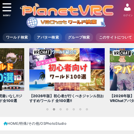
MENU
ログイン
ワールド検索
アバター検索
グループ検索
このサイトについて
【2026年版
きジャンル別お
【2026年版】初心者必見!!無料で使える
世界を味わえ
VRChatアバター（アバターワールド紹介）
1
2
3
4
5
6
7
HOME
特殊/その他
OSPhotoStudio