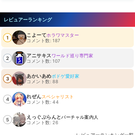
レビュアーランキング
こよーて
ホラワマスター
1
コメント数: 187
アニサキス
ワールド巡り専門家
2
コメント数: 107
あかいあめ
ボドゲ愛好家
3
コメント数: 88
れぜん
スペシャリスト
4
コメント数: 44
えっぐぷらんと
バーチャル案内人
5
コメント数: 26