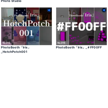
Photo Studio
PhotoBooth「Iris」
PhotoBooth「Iris」_＃FF00FF
_HotchPotch001