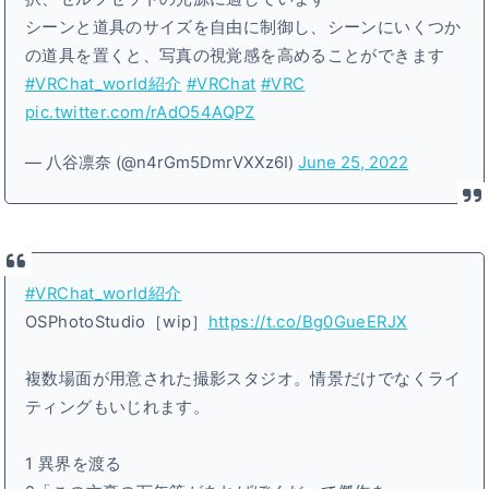
シーンと道具のサイズを自由に制御し、シーンにいくつか
の道具を置くと、写真の視覚感を高めることができます
#VRChat_world紹介
#VRChat
#VRC
pic.twitter.com/rAdO54AQPZ
— 八谷凛奈 (@n4rGm5DmrVXXz6I)
June 25, 2022
#VRChat_world紹介
OSPhotoStudio［wip］
https://t.co/Bg0GueERJX
複数場面が用意された撮影スタジオ。情景だけでなくライ
ティングもいじれます。
1 異界を渡る