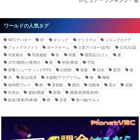
レビュアーランキング一覧
ワールドの人気タグ
NPCアバター
SF
ギミック
クリスマス
ジャンプスケア
フォトグラメトリ
ボードゲーム
人型アバター(女性)
公式/公認
写真展示
写真撮影
冬
和風
喫茶店/カフェ
夏
夕方/朝焼け/夜明け
夜
学校/教室
宇宙
射撃/シューティング/FPS
幻想的
探索
日本
星空
春
月
桜/お花見
水族館/アクアリウム
海
睡眠
短時間プレイ
秋
美術館
脱出
自動車
花火
花畑
街並み
遺跡/廃墟
部屋
酒場/居酒屋/BAR
鉄道/電車/列車/駅
雨
音楽
食べ物/グルメ