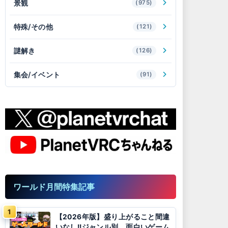
景観
(975)
特殊/その他
(121)
謎解き
(126)
集会/イベント
(91)
ワールド月間特集記事
【2026年版】盛り上がること間違
いなし!!ジャンル別、面白いゲーム