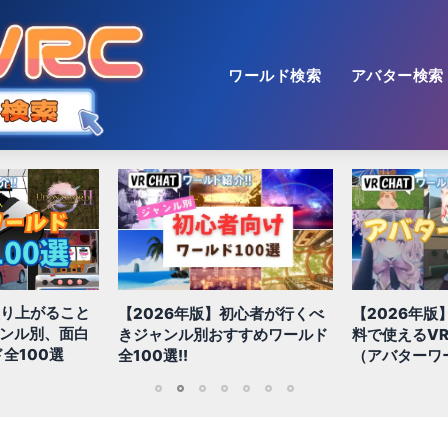
ワールド検索
アバター検索
盛り上がること
【2026年版】初心者が行くべ
【2026年版
ャンル別、面白
きジャンル別おすすめワールド
料で使えるVR
全100選
全100選!!
（アバターワ
1
2
3
4
5
6
7