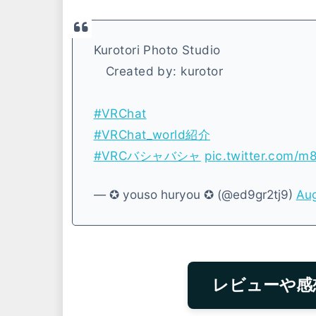
Kurotori Photo Studio
Created by: kurotor
#VRChat
#VRChat_world紹介
#VRCバシャバシャ
pic.twitter.com/
— ✪ youso huryou ✪ (@ed9gr2tj9)
Aug
レビューや感