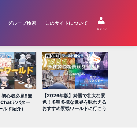
グループ検索
このサイトについて
ログイン
【2026年版】綺麗で壮大な景
】初心者必見!!無
【2026
色！多種多様な世界を味わえる
Chatアバター
QUEST/
おすすめ景観ワールドに行こう
ールド紹介）
100選!!