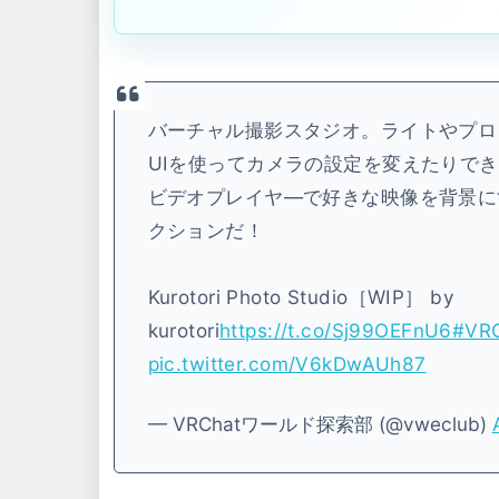
バーチャル撮影スタジオ。ライトやプロ
UIを使ってカメラの設定を変えたりで
ビデオプレイヤ―で好きな映像を背景に
クションだ！
Kurotori Photo Studio［WIP］ by
kurotori
https://t.co/Sj99OEFnU6
#VR
pic.twitter.com/V6kDwAUh87
— VRChatワールド探索部 (@vweclub)