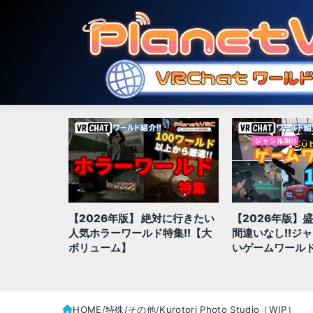
【2026年版】 絶対に行きたい
【2026年版】
hatでおす
人気ホラーワールド特集!!【大
間違いなし!!ジ
ド20選
ボリューム】
いゲームワールド
HOME
特殊/その他
Kurotori Photo Studio［WIP］