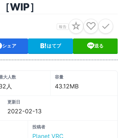
dio［WIP］
☆
♡
✓
報告
シェア
はてブ
送る
最大人数
容量
32人
43.12MB
更新日
2022-02-13
投稿者
Planet VRC