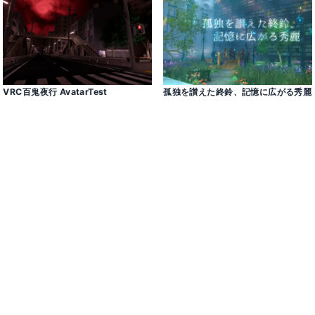
VRC百鬼夜行 AvatarTest
孤独を讃えた終鈴、記憶に広がる秀麗