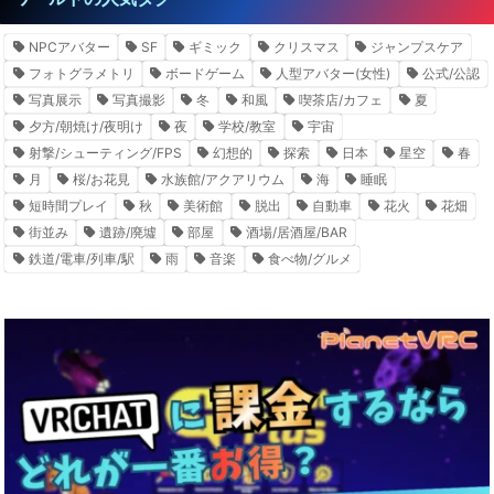
NPCアバター
SF
ギミック
クリスマス
ジャンプスケア
フォトグラメトリ
ボードゲーム
人型アバター(女性)
公式/公認
写真展示
写真撮影
冬
和風
喫茶店/カフェ
夏
夕方/朝焼け/夜明け
夜
学校/教室
宇宙
射撃/シューティング/FPS
幻想的
探索
日本
星空
春
月
桜/お花見
水族館/アクアリウム
海
睡眠
短時間プレイ
秋
美術館
脱出
自動車
花火
花畑
街並み
遺跡/廃墟
部屋
酒場/居酒屋/BAR
鉄道/電車/列車/駅
雨
音楽
食べ物/グルメ