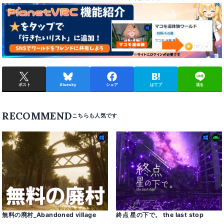
ポスト
Bluesky
シェア
はてブ
送る
RECOMMEND
無料の廃村_Abandoned village
終点 星の下で。 the last stop