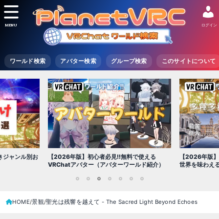
MENU
ログイン
ワールド検索
アバター検索
グループ検索
このサイトについて
【2026年版
きジャンル別お
【2026年版】初心者必見!!無料で使える
世界を味わえ
VRChatアバター（アバターワールド紹介）
1
2
3
4
5
6
7
HOME
景観
聖光は残響を越えて - The Sacred Light Beyond Echoes