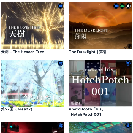
天樹 – The Heaven Tree
The Dusklight｜落陽
第27区（Area27）
PhotoBooth「Iris」
_HotchPotch001