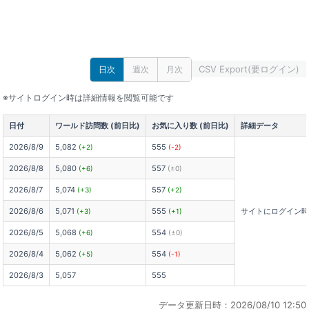
CSV Export(要ログイン)
日次
週次
月次
※サイトログイン時は詳細情報を閲覧可能です
日付
ワールド訪問数 (前日比)
お気に入り数 (前日比)
詳細データ
2026/8/9
5,082
555
(+2)
(-2)
2026/8/8
5,080
557
(+6)
(±0)
2026/8/7
5,074
557
(+3)
(+2)
2026/8/6
5,071
555
サイトにログイン
(+3)
(+1)
2026/8/5
5,068
554
(+6)
(±0)
2026/8/4
5,062
554
(+5)
(-1)
2026/8/3
5,057
555
データ更新日時：2026/08/10 12:50