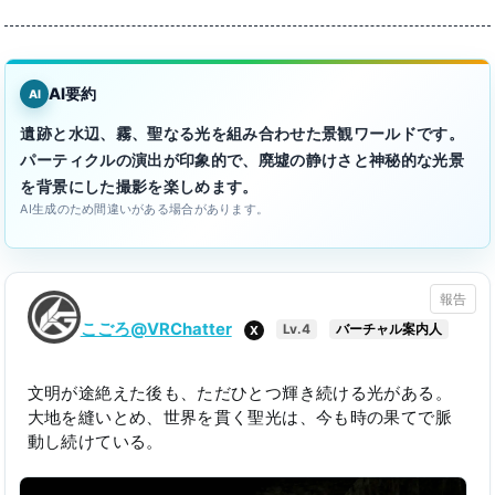
AI要約
AI
遺跡と水辺、霧、聖なる光を組み合わせた景観ワールドです。
パーティクルの演出が印象的で、廃墟の静けさと神秘的な光景
を背景にした撮影を楽しめます。
AI生成のため間違いがある場合があります。
報告
こごろ@VRChatter
X
Lv.4
バーチャル案内人
文明が途絶えた後も、ただひとつ輝き続ける光がある。
大地を縫いとめ、世界を貫く聖光は、今も時の果てで脈
動し続けている。