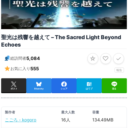
聖光は残響を越えて – The Sacred Light Beyond
Echoes
☆
♡
✓
5,084
総訪問者
555
お気に入り
報告
ポスト
Bluesky
シェア
はてブ
送る
製作者
最大人数
容量
こごろ - kogoro
16人
134.49MB