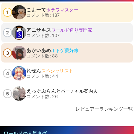
こよーて
ホラワマスター
1
コメント数: 187
アニサキス
ワールド巡り専門家
2
コメント数: 107
あかいあめ
ボドゲ愛好家
3
コメント数: 88
れぜん
スペシャリスト
4
コメント数: 44
えっぐぷらんと
バーチャル案内人
5
コメント数: 26
レビュアーランキング一覧
ワールドの人気タグ