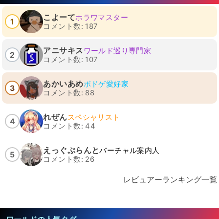
こよーて
ホラワマスター
1
コメント数: 187
アニサキス
ワールド巡り専門家
2
コメント数: 107
あかいあめ
ボドゲ愛好家
3
コメント数: 88
れぜん
スペシャリスト
4
コメント数: 44
えっぐぷらんと
バーチャル案内人
5
コメント数: 26
レビュアーランキング一覧