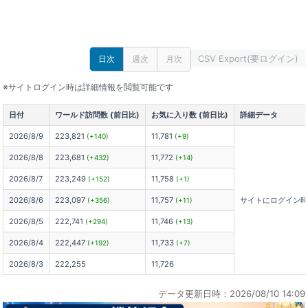
CSV Export(要ログイン)
日次
週次
月次
※サイトログイン時は詳細情報を閲覧可能です
日付
ワールド訪問数 (前日比)
お気に入り数 (前日比)
詳細データ
2026/8/9
223,821
11,781
(+140)
(+9)
2026/8/8
223,681
11,772
(+432)
(+14)
2026/8/7
223,249
11,758
(+152)
(+1)
2026/8/6
223,097
11,757
サイトにログイン
(+356)
(+11)
2026/8/5
222,741
11,746
(+294)
(+13)
2026/8/4
222,447
11,733
(+192)
(+7)
2026/8/3
222,255
11,726
データ更新日時：2026/08/10 14:09