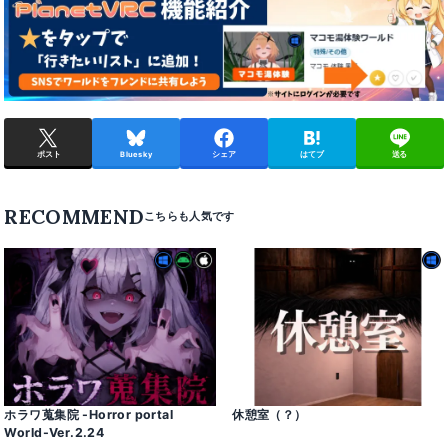
ポスト
Bluesky
シェア
はてブ
送る
RECOMMEND
ホラワ蒐集院 -Horror portal
休憩室（？）
World-Ver․2․24