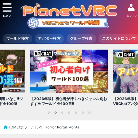
MENU
ログイン
ワールド検索
アバター検索
グループ検索
このサイトについて
違いなし!!ジ
【2026年版】初心者が行くべきジャンル別お
【2026年版
全100選
すすめワールド 全100選!!
VRChatア
1
2
3
4
5
6
7
HOME
ホラー
［JP］Horror Portal Montaj