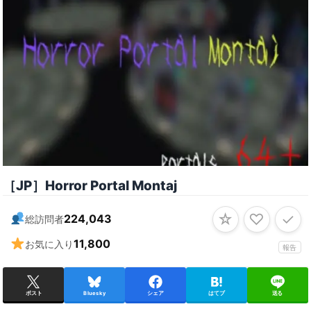
［JP］Horror Portal Montaj
☆
♡
✓
224,043
総訪問者
11,800
お気に入り
報告
ポスト
Bluesky
シェア
はてブ
送る