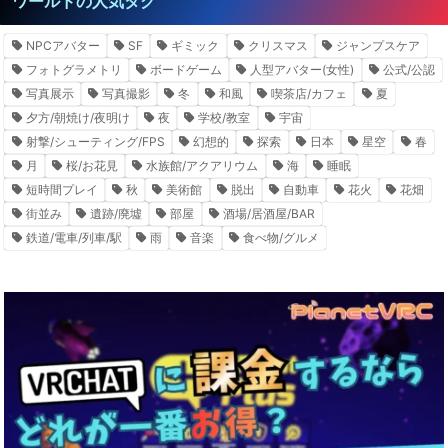
ワールドの人気タグ
NPCアバター
SF
ギミック
クリスマス
ジャンプスケア
フォトグラメトリ
ボードゲーム
人型アバター(女性)
公式/公認
写真展示
写真撮影
冬
和風
喫茶店/カフェ
夏
夕方/朝焼け/夜明け
夜
学校/教室
宇宙
射撃/シューティング/FPS
幻想的
探索
日本
星空
春
月
桜/お花見
水族館/アクアリウム
海
睡眠
短時間プレイ
秋
美術館
脱出
自動車
花火
花畑
街並み
遺跡/廃墟
部屋
酒場/居酒屋/BAR
鉄道/電車/列車/駅
雨
音楽
食べ物/グルメ