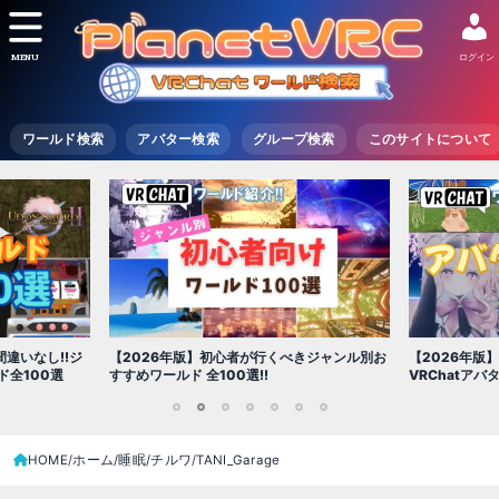
MENU
ログイン
ワールド検索
アバター検索
グループ検索
このサイトについて
【2026年版
きジャンル別お
【2026年版】初心者必見!!無料で使える
世界を味わえ
VRChatアバター（アバターワールド紹介）
1
2
3
4
5
6
7
HOME
ホーム/睡眠/チルワ
TANI_Garage