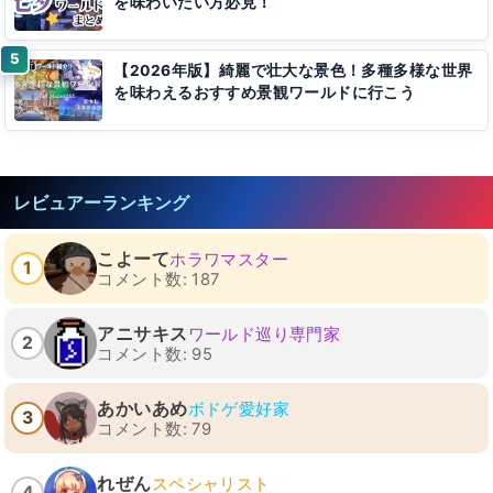
を味わいたい方必見！
【2026年版】綺麗で壮大な景色！多種多様な世界
を味わえるおすすめ景観ワールドに行こう
レビュアーランキング
こよーて
ホラワマスター
1
コメント数: 187
アニサキス
ワールド巡り専門家
2
コメント数: 95
あかいあめ
ボドゲ愛好家
3
コメント数: 79
れぜん
スペシャリスト
4