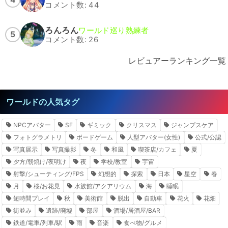
コメント数: 44
ろんろん
ワールド巡り熟練者
5
コメント数: 26
レビュアーランキング一覧
ワールドの人気タグ
NPCアバター
SF
ギミック
クリスマス
ジャンプスケア
フォトグラメトリ
ボードゲーム
人型アバター(女性)
公式/公認
写真展示
写真撮影
冬
和風
喫茶店/カフェ
夏
夕方/朝焼け/夜明け
夜
学校/教室
宇宙
射撃/シューティング/FPS
幻想的
探索
日本
星空
春
月
桜/お花見
水族館/アクアリウム
海
睡眠
短時間プレイ
秋
美術館
脱出
自動車
花火
花畑
街並み
遺跡/廃墟
部屋
酒場/居酒屋/BAR
鉄道/電車/列車/駅
雨
音楽
食べ物/グルメ