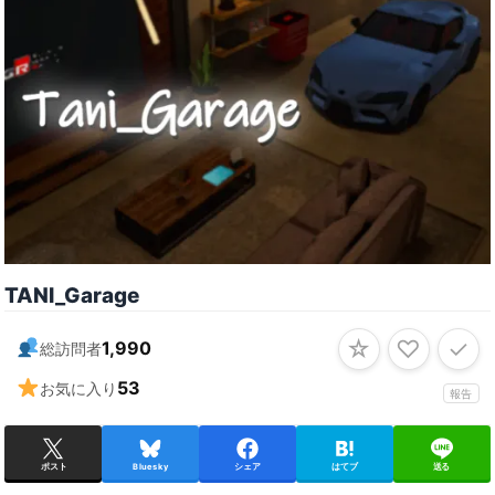
TANI_Garage
☆
♡
✓
1,990
総訪問者
53
お気に入り
報告
ポスト
Bluesky
シェア
はてブ
送る