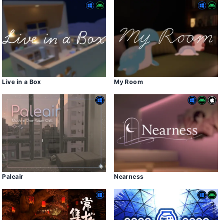
Live in a Box
My Room
Paleair
Nearness