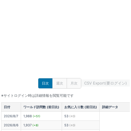
CSV Export(要ログイン)
日次
週次
月次
※サイトログイン時は詳細情報を閲覧可能です
日付
ワールド訪問数 (前日比)
お気に入り数 (前日比)
詳細データ
2026/8/7
1,988
53
(+51)
(±0)
2026/8/6
1,937
53
(+8)
(±0)