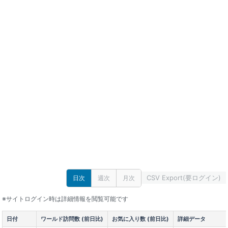
CSV Export(要ログイン)
日次
週次
月次
※サイトログイン時は詳細情報を閲覧可能です
日付
ワールド訪問数 (前日比)
お気に入り数 (前日比)
詳細データ