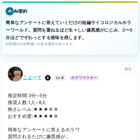
AI要約
AI
簡単なアンケートに答えていくだけの短編サイコロジカルホラ
ーワールド。質問を重ねるほど生々しい嫌悪感がにじみ、3〜5
分ほどでぞわっとする後味を残します。
AI生成のため間違いがある場合があります。
報告
こよーて
X
Lv.9
ホラワマスター
推定時間:3分~5分
推奨人数:1人~8人
怖さレベル:★★★☆☆
おすすめ度:★★★★☆
簡単なアンケートに答えるホラワ
質問されるたびに嫌悪感が…