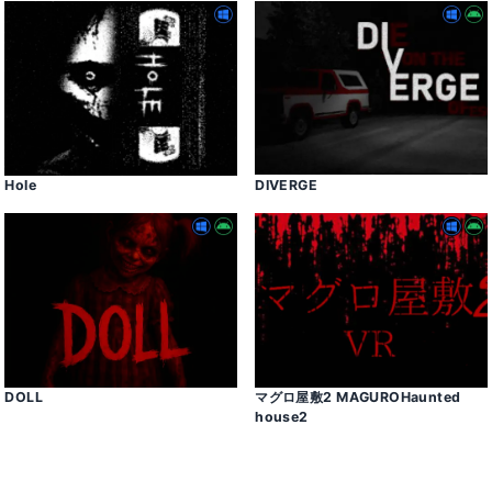
Hole
DIVERGE
DOLL
マグロ屋敷2 MAGUROHaunted
house2