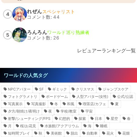
れぜん
スペシャリスト
4
コメント数: 44
ろんろん
ワールド巡り熟練者
5
コメント数: 26
レビュアーランキング一覧
ワールドの人気タグ
NPCアバター
SF
ギミック
クリスマス
ジャンプスケア
フォトグラメトリ
ボードゲーム
人型アバター(女性)
公式/公認
写真展示
写真撮影
冬
和風
喫茶店/カフェ
夏
夕方/朝焼け/夜明け
夜
学校/教室
宇宙
射撃/シューティング/FPS
幻想的
探索
日本
星空
春
月
桜/お花見
水族館/アクアリウム
海
睡眠
短時間プレイ
秋
美術館
脱出
自動車
花火
花畑