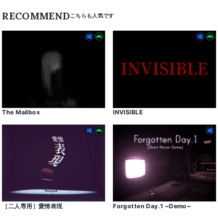
RECOMMEND
The Mailbox
INVISIBLE
［二人専用］愛情表現
Forgotten Day․1 ~Demo~