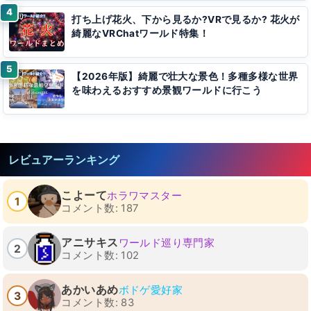
打ち上げ花火、下から見るか?VRで見るか? 花火が
綺麗なVRChatワールド特集！
【2026年版】綺麗で壮大な景色！多種多様な世界
を味わえるおすすめ景観ワールドに行こう
レビュアーランキング
こよーて
ホラワマスター
1
コメント数: 187
アニサキス
ワールド巡り専門家
2
コメント数: 102
あかいあめ
ボドゲ愛好家
3
コメント数: 83