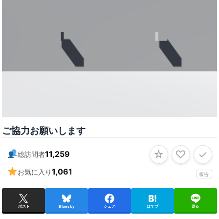
ご協力お願いします
☆
♡
✓
11,259
総訪問者
1,061
お気に入り
報告
ポスト
Bluesky
シェア
はてブ
送る