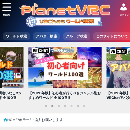
MENU
ログイン
ワールド検索
アバター検索
グループ検索
このサイトについて
違いなし!!ジ
【2026年版】初心者が行くべきジャンル別お
【2026年版
全100選
すすめワールド 全100選!!
VRChatア
1
2
3
4
5
6
7
HOME
ホラー
ご協力お願いします