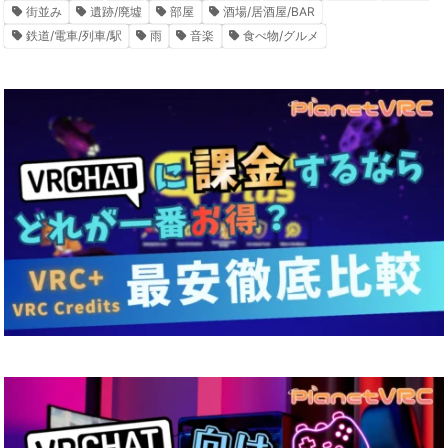
街並み
遺跡/廃墟
部屋
酒場/居酒屋/BAR
鉄道/電車/列車/駅
雨
音楽
食べ物/グルメ