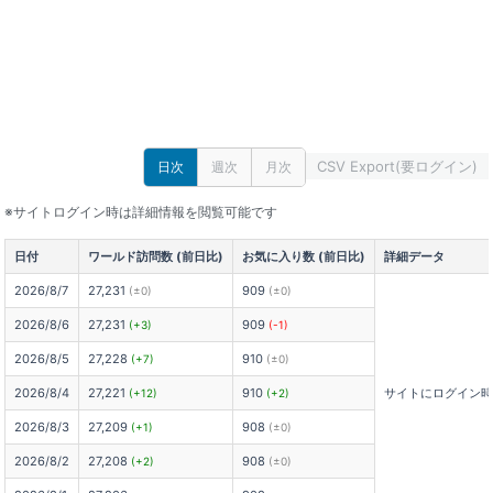
CSV Export(要ログイン)
日次
週次
月次
※サイトログイン時は詳細情報を閲覧可能です
日付
ワールド訪問数 (前日比)
お気に入り数 (前日比)
詳細データ
2026/8/7
27,231
909
(±0)
(±0)
2026/8/6
27,231
909
(+3)
(-1)
2026/8/5
27,228
910
(+7)
(±0)
2026/8/4
27,221
910
サイトにログイン
(+12)
(+2)
2026/8/3
27,209
908
(+1)
(±0)
2026/8/2
27,208
908
(+2)
(±0)