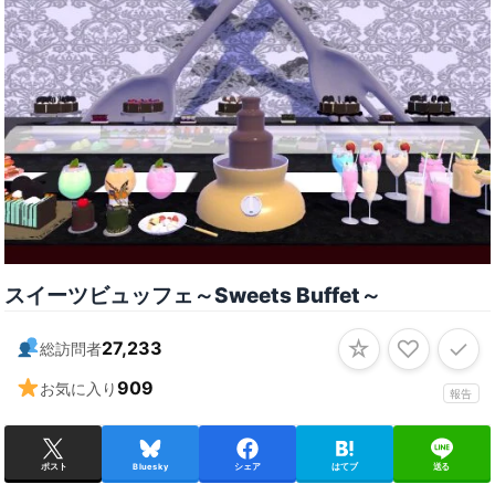
スイーツビュッフェ～Sweets Buffet～
☆
♡
✓
27,233
総訪問者
909
お気に入り
報告
ポスト
Bluesky
シェア
はてブ
送る