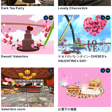
Dark Tea Party
Lovely Chocostick
Sweetǃ Valentine
ケセドのバレンタイン-CHESED’s
VALENTINE’s DAY-
Valentine room
お菓子の箱庭