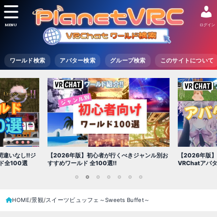
MENU
ログイン
ワールド検索
アバター検索
グループ検索
このサイトについて
【2026年版
きジャンル別お
【2026年版】初心者必見!!無料で使える
世界を味わえ
VRChatアバター（アバターワールド紹介）
1
2
3
4
5
6
7
HOME
景観
スイーツビュッフェ～Sweets Buffet～