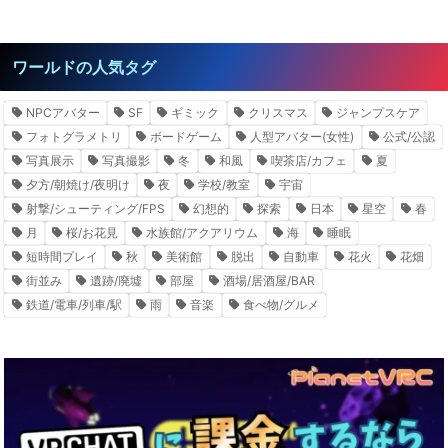
ワールドの人気タグ
NPCアバター
SF
ギミック
クリスマス
ジャンプスケア
フォトグラメトリ
ボードゲーム
人型アバター(女性)
公式/公認
写真展示
写真撮影
冬
和風
喫茶店/カフェ
夏
夕方/朝焼け/夜明け
夜
学校/教室
宇宙
射撃/シューティング/FPS
幻想的
探索
日本
星空
春
月
桜/お花見
水族館/アクアリウム
海
睡眠
短時間プレイ
秋
美術館
脱出
自動車
花火
花畑
街並み
遺跡/廃墟
部屋
酒場/居酒屋/BAR
鉄道/電車/列車/駅
雨
音楽
食べ物/グルメ