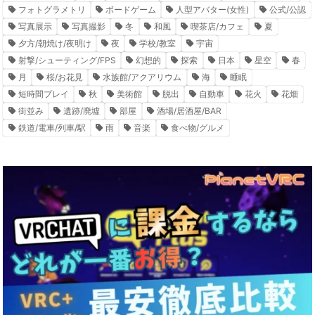
フォトグラメトリ
ボードゲーム
人型アバター(女性)
公式/公認
写真展示
写真撮影
冬
和風
喫茶店/カフェ
夏
夕方/朝焼け/夜明け
夜
学校/教室
宇宙
射撃/シューティング/FPS
幻想的
探索
日本
星空
春
月
桜/お花見
水族館/アクアリウム
海
睡眠
短時間プレイ
秋
美術館
脱出
自動車
花火
花畑
街並み
遺跡/廃墟
部屋
酒場/居酒屋/BAR
鉄道/電車/列車/駅
雨
音楽
食べ物/グルメ