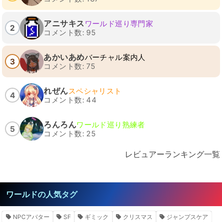
アニサキス
ワールド巡り専門家
2
コメント数: 95
あかいあめ
バーチャル案内人
3
コメント数: 75
れぜん
スペシャリスト
4
コメント数: 44
ろんろん
ワールド巡り熟練者
5
コメント数: 25
レビュアーランキング一覧
ワールドの人気タグ
NPCアバター
SF
ギミック
クリスマス
ジャンプスケア