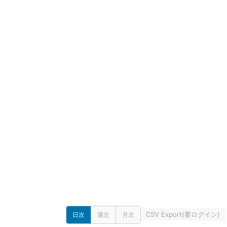
CSV Export(要ログイン)
日次
週次
月次