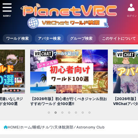
MENU
ログイン
ワールド検索
アバター検索
グループ検索
このサイトについて
【2026年版
きジャンル別お
【2026年版】初心者必見!!無料で使える
世界を味わえ
VRChatアバター（アバターワールド紹介）
1
2
3
4
5
6
7
HOME
ホーム/睡眠/チルワ
天体観測部 ⁄ Astronomy Club