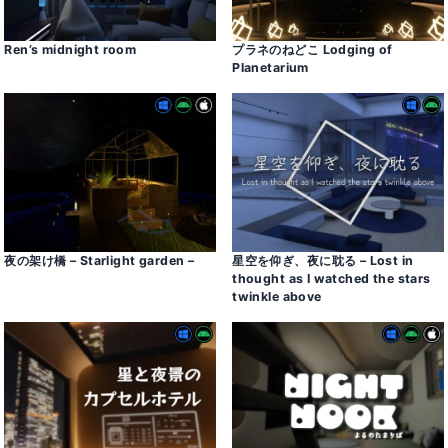
Ren’s midnight room
プラネのねどこ Lodging of
Planetarium
夜の架け橋 – Starlight garden –
星空を仰ぎ、夜に耽る – Lost in
thought as I watched the stars
twinkle above