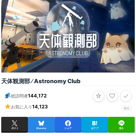
天体観測部 ⁄ Astronomy Club
☆
♡
✓
144,172
総訪問者
14,123
お気に入り
報告
ポスト
Bluesky
シェア
はてブ
送る