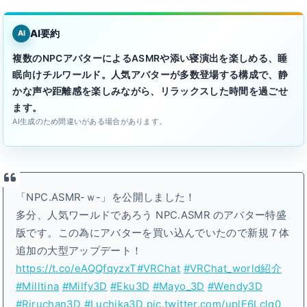
AI要約
AI
複数のNPCアバターによるASMRや添い寝演出を楽しめる、睡
眠向けチルワールド。人気アバターが多数登場する構成で、静
かな声や距離感を楽しみながら、リラックスした時間を過ごせ
ます。
AI生成のため間違いがある場合があります。
「NPC.ASMR-ｗ-」を公開しました！
多分、人気ワールドであろう NPC.ASMR のアバター特盛
版です。この為にアバターを買い込んでいたので新規７体
追加の大型アップデート！
https://t.co/eAQQfqyzxT
#VRChat
#VRChat_world紹介
#Milltina
#Milfy3D
#Eku3D
#Mayo_3D
#Wendy3D
#Riruchan3D
#Luchika3D
pic.twitter.com/uplE6Lclq0