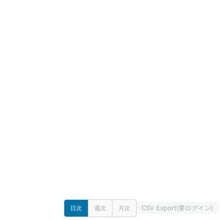
CSV Export(要ログイン)
日次
週次
月次