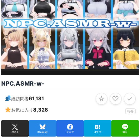
NPC․ASMR-w-
☆
♡
✓
61,131
総訪問者
8,328
お気に入り
報告
ポスト
Bluesky
シェア
はてブ
送る