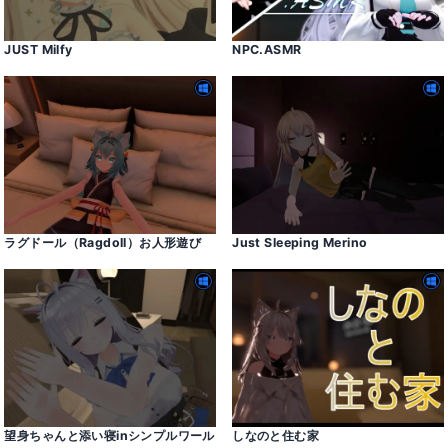
JUST Milfy
NPC․ASMR
ラグドール（Ragdoll）お人形遊び
Just Sleeping Merino
望身ちゃんと添い寝inシンプルワール
しなのと住む家