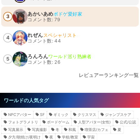
あかいあめ
ボドゲ愛好家
3
コメント数: 79
れぜん
スペシャリスト
4
コメント数: 44
ろんろん
ワールド巡り熟練者
5
コメント数: 26
レビュアーランキング一覧
ワールドの人気タグ
NPCアバター
SF
ギミック
クリスマス
ジャンプスケア
フォトグラメトリ
ボードゲーム
人型アバター(女性)
公式/公認
写真展示
写真撮影
冬
和風
喫茶店/カフェ
夏
夕方/朝焼け/夜明け
夜
学校/教室
宇宙