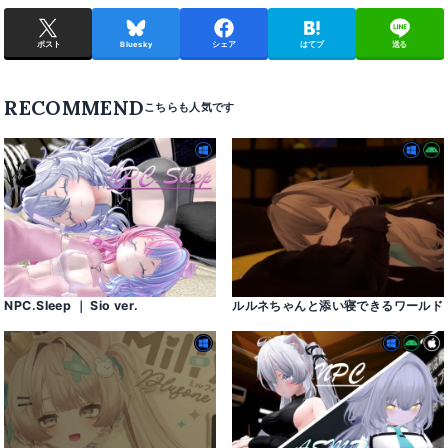
ポスト
Bluesky
シェア
はてブ
送る
RECOMMEND
NPC․Sleep ｜ Sio ver․
ルルネちゃんと添い寝できるワールド