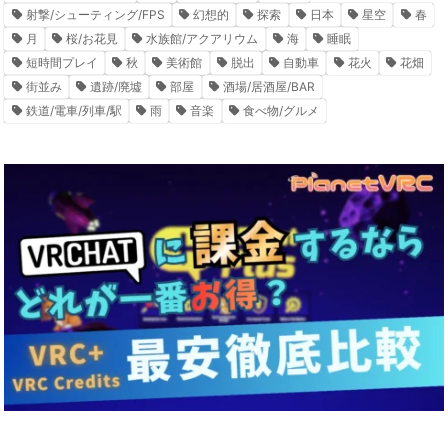
射撃/シューティング/FPS
幻想的
探索
日本
星空
春
月
桜/お花見
水族館/アクアリウム
海
睡眠
短時間プレイ
秋
美術館
脱出
自動車
花火
花畑
街並み
遺跡/廃墟
部屋
酒場/居酒屋/BAR
鉄道/電車/列車/駅
雨
音楽
食べ物/グルメ