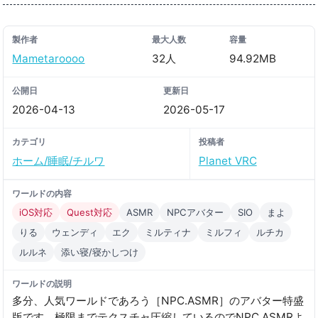
製作者
最大人数
容量
Mametaroooo
32人
94.92MB
公開日
更新日
2026-04-13
2026-05-17
カテゴリ
投稿者
ホーム/睡眠/チルワ
Planet VRC
ワールドの内容
iOS対応
Quest対応
ASMR
NPCアバター
SIO
まよ
りる
ウェンディ
エク
ミルティナ
ミルフィ
ルチカ
ルルネ
添い寝/寝かしつけ
ワールドの説明
多分、人気ワールドであろう［NPC․ASMR］のアバター特盛
版です。極限までテクスチャ圧縮しているのでNPC․ASMRよ