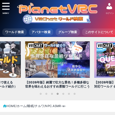
MENU
ログイン
ワールド検索
アバター検索
グループ検索
このサイトについて
【2026年版】綺麗で壮大な景色！多種多様な
料で使える
【2026年版
世界を味わえるおすすめ景観ワールドに行こう
ワールド紹介）
対応ワールド 全
1
2
3
4
5
6
7
HOME
ホーム/睡眠/チルワ
NPC․ASMR-w-