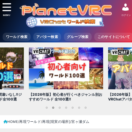
MENU
ログイン
ワールド検索
アバター検索
グループ検索
このサイトについて
【2026年版
きジャンル別お
【2026年版】初心者必見!!無料で使える
世界を味わえ
VRChatアバター（アバターワールド紹介）
1
2
3
4
5
6
7
HOME
再現ワールド
再現[現実の場所]
宮ヶ瀬ダム