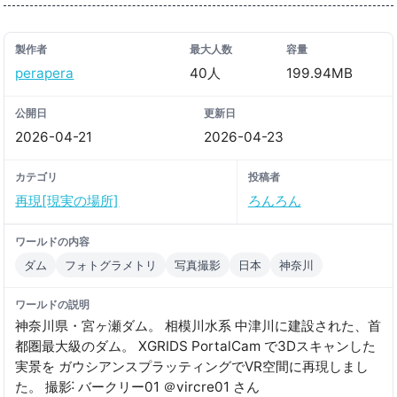
製作者
最大人数
容量
perapera
40人
199.94MB
公開日
更新日
2026-04-21
2026-04-23
カテゴリ
投稿者
再現[現実の場所]
ろんろん
ワールドの内容
ダム
フォトグラメトリ
写真撮影
日本
神奈川
ワールドの説明
神奈川県・宮ヶ瀬ダム。 相模川水系 中津川に建設された、首
都圏最大級のダム。 XGRIDS PortalCam で3Dスキャンした
実景を ガウシアンスプラッティングでVR空間に再現しまし
た。 撮影˸ バークリー01 ＠vircre01 さん