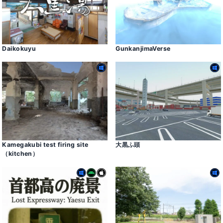
Daikokuyu
GunkanjimaVerse
Kamegakubi test firing site
大黒ふ頭
（kitchen）