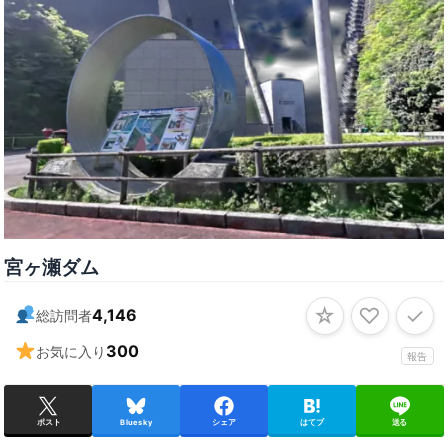
宮ヶ瀬ダム
☆
♡
✓
4,146
総訪問者
300
お気に入り
報告
ポスト
Bluesky
シェア
はてブ
送る