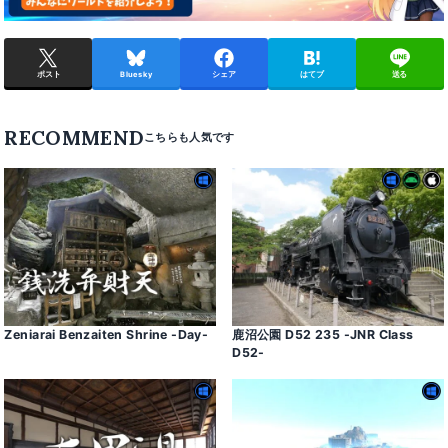
ポスト
Bluesky
シェア
はてブ
送る
RECOMMEND
Zeniarai Benzaiten Shrine -Day-
鹿沼公園 D52 235 -JNR Class
D52-