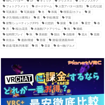
NPCアバター
SF
ギミック
クリスマス
ジャンプスケア
フォトグラメトリ
ボードゲーム
人型アバター(女性)
公式/公認
写真展示
写真撮影
冬
和風
喫茶店/カフェ
夏
夕方/朝焼け/夜明け
夜
学校/教室
宇宙
射撃/シューティング/FPS
幻想的
探索
日本
星空
春
月
桜/お花見
水族館/アクアリウム
海
睡眠
短時間プレイ
秋
美術館
脱出
自動車
花火
花畑
街並み
遺跡/廃墟
部屋
酒場/居酒屋/BAR
鉄道/電車/列車/駅
雨
音楽
食べ物/グルメ