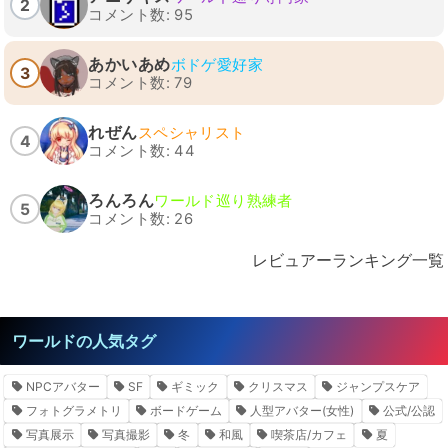
2
コメント数: 95
あかいあめ
ボドゲ愛好家
3
コメント数: 79
れぜん
スペシャリスト
4
コメント数: 44
ろんろん
ワールド巡り熟練者
5
コメント数: 26
レビュアーランキング一覧
ワールドの人気タグ
NPCアバター
SF
ギミック
クリスマス
ジャンプスケア
フォトグラメトリ
ボードゲーム
人型アバター(女性)
公式/公認
写真展示
写真撮影
冬
和風
喫茶店/カフェ
夏