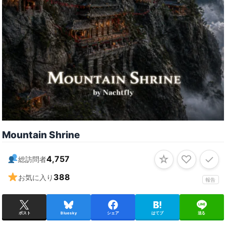
Mountain Shrine
☆
♡
✓
4,757
総訪問者
388
お気に入り
報告
ポスト
Bluesky
シェア
はてブ
送る