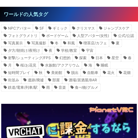
ワールドの人気タグ
NPCアバター
SF
ギミック
クリスマス
ジャンプスケア
フォトグラメトリ
ボードゲーム
人型アバター(女性)
公式/公認
写真展示
写真撮影
冬
和風
喫茶店/カフェ
夏
夕方/朝焼け/夜明け
夜
学校/教室
宇宙
射撃/シューティング/FPS
幻想的
探索
日本
星空
春
月
桜/お花見
水族館/アクアリウム
海
睡眠
短時間プレイ
秋
美術館
脱出
自動車
花火
花畑
街並み
遺跡/廃墟
部屋
酒場/居酒屋/BAR
鉄道/電車/列車/駅
雨
音楽
食べ物/グルメ