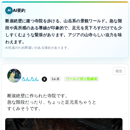
AI要約
AI
断崖絶壁に建つ寺院を歩ける、山岳系の景観ワールド。急な階
段や高所感のある導線が印象的で、足元を見下ろすだけでも少
しすくむような緊張があります。アジアの山寺らしい迫力を味
わえます。
AI生成のため間違いがある場合があります。
報告
ろんろん
X
Lv.6
ワールド巡り熟練者
断崖絶壁に作られた寺院です。
急な階段だったり、ちょっと足元見ちゃうと
すくみそうです。