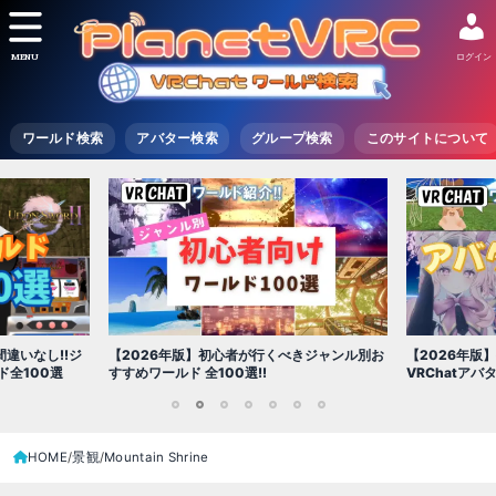
MENU
ログイン
ワールド検索
アバター検索
グループ検索
このサイトについて
【2026年版
きジャンル別お
【2026年版】初心者必見!!無料で使える
世界を味わえ
VRChatアバター（アバターワールド紹介）
1
2
3
4
5
6
7
HOME
景観
Mountain Shrine