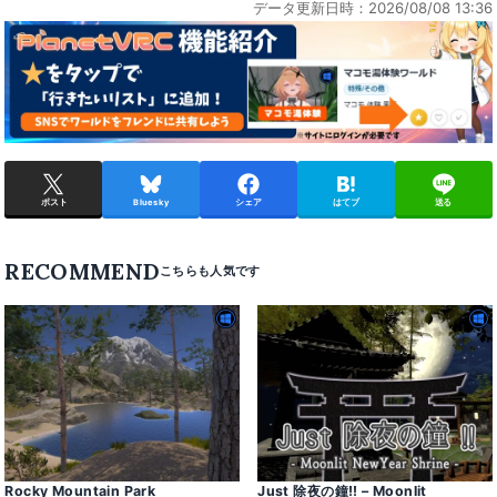
データ更新日時：2026/08/08 13:36
ポスト
Bluesky
シェア
はてブ
送る
RECOMMEND
Rocky Mountain Park
Just 除夜の鐘ǃǃ – Moonlit