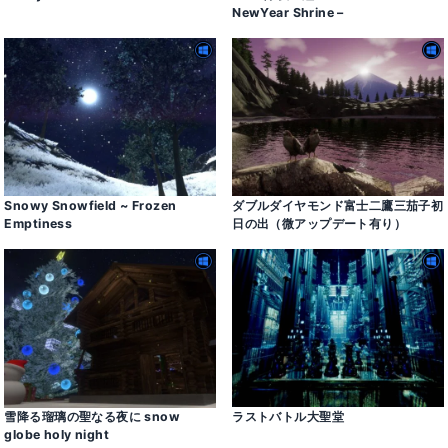
NewYear Shrine –
Snowy Snowfield ~ Frozen
ダブルダイヤモンド富士二鷹三茄子初
Emptiness
日の出（微アップデート有り）
雪降る瑠璃の聖なる夜に snow
ラストバトル大聖堂
globe holy night