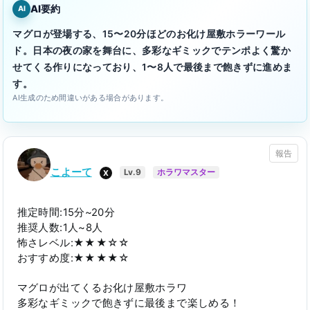
AI要約
AI
マグロが登場する、15〜20分ほどのお化け屋敷ホラーワール
ド。日本の夜の家を舞台に、多彩なギミックでテンポよく驚か
せてくる作りになっており、1〜8人で最後まで飽きずに進めま
す。
AI生成のため間違いがある場合があります。
報告
こよーて
X
Lv.9
ホラワマスター
推定時間:15分~20分
推奨人数:1人~8人
怖さレベル:★★★☆☆
おすすめ度:★★★★☆
マグロが出てくるお化け屋敷ホラワ
多彩なギミックで飽きずに最後まで楽しめる！