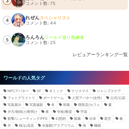
3
コメント数: 75
れぜん
スペシャリスト
4
コメント数: 44
ろんろん
ワールド巡り熟練者
5
コメント数: 25
レビュアーランキング一覧
ワールドの人気タグ
NPCアバター
SF
ギミック
クリスマス
ジャンプスケア
フォトグラメトリ
ボードゲーム
人型アバター(女性)
公式/公認
写真展示
写真撮影
冬
和風
喫茶店/カフェ
夏
夕方/朝焼け/夜明け
夜
学校/教室
宇宙
射撃/シューティング/FPS
幻想的
探索
日本
星空
春
月
桜/お花見
水族館/アクアリウム
海
睡眠