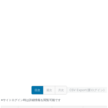
CSV Export(要ログイン)
日次
週次
月次
※サイトログイン時は詳細情報を閲覧可能です