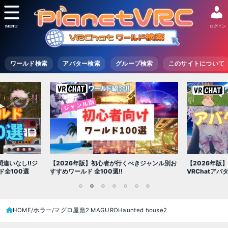
MENU
ログイン
ワールド検索
アバター検索
グループ検索
このサイトについて
違いなし!!ジ
【2026年版】初心者が行くべきジャンル別お
【2026年版
全100選
すすめワールド 全100選!!
VRChatア
1
2
3
4
5
6
7
HOME
ホラー
マグロ屋敷2 MAGUROHaunted house2