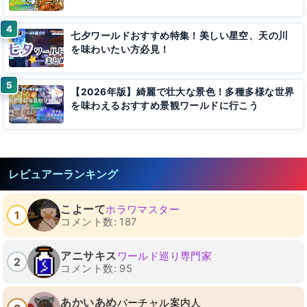
七夕ワールドおすすめ特集！美しい星空、天の川
を味わいたい方必見！
【2026年版】綺麗で壮大な景色！多種多様な世界
を味わえるおすすめ景観ワールドに行こう
レビュアーランキング
こよーて
ホラワマスター
1
コメント数: 187
アニサキス
ワールド巡り専門家
2
コメント数: 95
あかいあめ
バーチャル案内人