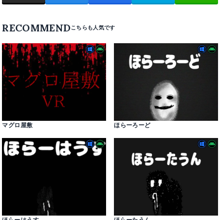
RECOMMEND
マグロ屋敷
ほらーろーど
ほらーはうす
ほらーたうん