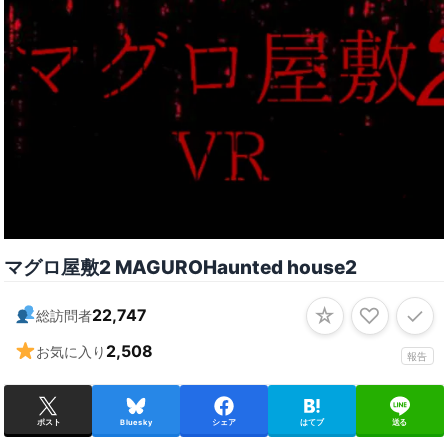
マグロ屋敷2 MAGUROHaunted house2
☆
♡
✓
22,747
総訪問者
2,508
お気に入り
報告
ポスト
Bluesky
シェア
はてブ
送る