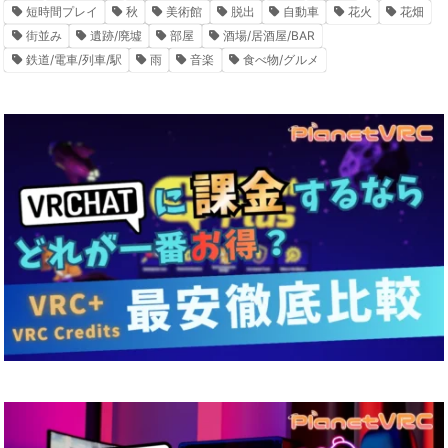
短時間プレイ
秋
美術館
脱出
自動車
花火
花畑
街並み
遺跡/廃墟
部屋
酒場/居酒屋/BAR
鉄道/電車/列車/駅
雨
音楽
食べ物/グルメ