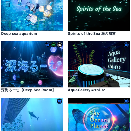
Deep sea aquarium
Spirits of the Sea 海の幽霊
深海るーむ【Deep Sea Room】
AquaGallery＝shi-ro