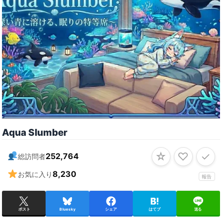
Aqua Slumber
☆
♡
✓
252,764
総訪問者
8,230
お気に入り
報告
ポスト
Bluesky
シェア
はてブ
送る