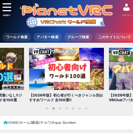
MENU
ログイン
ワールド検索
アバター検索
グループ検索
このサイトについて
【2026年版
きジャンル別お
【2026年版】初心者必見!!無料で使える
世界を味わえ
VRChatアバター（アバターワールド紹介）
1
2
3
4
5
6
7
HOME
ホーム/睡眠/チルワ
Aqua Slumber