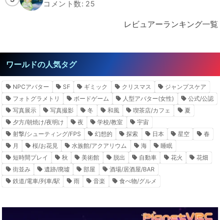
コメント数: 25
レビュアーランキング一覧
ワールドの人気タグ
NPCアバター
SF
ギミック
クリスマス
ジャンプスケア
フォトグラメトリ
ボードゲーム
人型アバター(女性)
公式/公認
写真展示
写真撮影
冬
和風
喫茶店/カフェ
夏
夕方/朝焼け/夜明け
夜
学校/教室
宇宙
射撃/シューティング/FPS
幻想的
探索
日本
星空
春
月
桜/お花見
水族館/アクアリウム
海
睡眠
短時間プレイ
秋
美術館
脱出
自動車
花火
花畑
街並み
遺跡/廃墟
部屋
酒場/居酒屋/BAR
鉄道/電車/列車/駅
雨
音楽
食べ物/グルメ