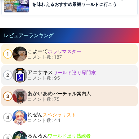
を味わえるおすすめ景観ワールドに行こう
レビュアーランキング
こよーて
ホラワマスター
1
コメント数: 187
アニサキス
ワールド巡り専門家
2
コメント数: 95
あかいあめ
バーチャル案内人
3
コメント数: 75
れぜん
スペシャリスト
4
コメント数: 44
ろんろん
ワールド巡り熟練者
5