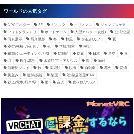
ワールドの人気タグ
NPCアバター
SF
ギミック
クリスマス
ジャンプスケア
フォトグラメトリ
ボードゲーム
人型アバター(女性)
公式/公認
写真展示
写真撮影
冬
和風
喫茶店/カフェ
夏
夕方/朝焼け/夜明け
夜
学校/教室
宇宙
射撃/シューティング/FPS
幻想的
探索
日本
星空
春
月
桜/お花見
水族館/アクアリウム
海
睡眠
短時間プレイ
秋
美術館
脱出
自動車
花火
花畑
街並み
遺跡/廃墟
部屋
酒場/居酒屋/BAR
鉄道/電車/列車/駅
雨
音楽
食べ物/グルメ