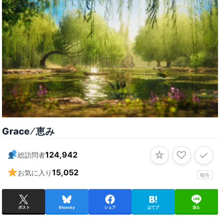
Grace ⁄ 恵み
☆
♡
✓
124,942
総訪問者
15,052
お気に入り
報告
ポスト
Bluesky
シェア
はてブ
送る