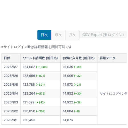
CSV Export(要ログイン)
日次
週次
月次
※サイトログイン時は詳細情報を閲覧可能です
日付
ワールド訪問数 (前日比)
お気に入り数 (前日比)
詳細データ
2026/8/7
124,662
15,035
(+1,006)
(+30)
2026/8/6
123,656
15,005
(+871)
(+32)
2026/8/5
122,785
14,973
(+521)
(+21)
2026/8/4
122,264
14,952
サイトにログイン
(+572)
(+30)
2026/8/3
121,692
14,922
(+842)
(+38)
2026/8/2
120,850
14,884
(+397)
(+8)
2026/8/1
120,453
14,876