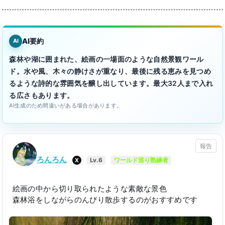
AI要約
AI
森林や湖に囲まれた、絵画の一場面のような自然景観ワール
ド。水や風、木々の静けさが重なり、最後に残る恵みを見つめ
るような詩的な雰囲気を醸し出しています。最大32人まで入れ
る広さもあります。
AI生成のため間違いがある場合があります。
報告
ろんろん
X
Lv.6
ワールド巡り熟練者
絵画の中から切り取られたような素敵な景色
森林浴をしながらのんびり散歩するのがおすすめです