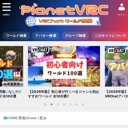
MENU
ログイン
ワールド検索
アバター検索
グループ検索
このサイトについて
【2026年版
きジャンル別お
【2026年版】初心者必見!!無料で使える
世界を味わえ
VRChatアバター（アバターワールド紹介）
1
2
3
4
5
6
7
HOME
景観
Grace ⁄ 恵み