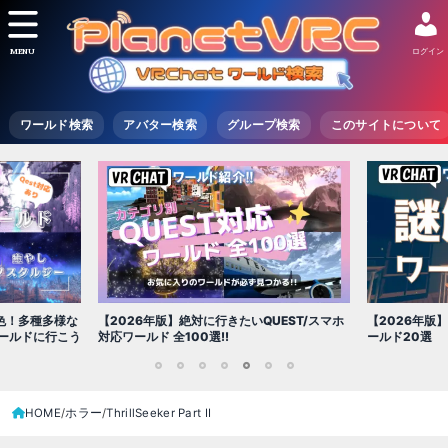
MENU
ログイン
ワールド検索
アバター検索
グループ検索
このサイトについて
【2026年版
UEST/スマホ
【2026年版】VRChatでおすすめ!! 謎解きワ
ルド特集!!【
ールド20選
1
2
3
4
5
6
7
HOME
ホラー
ThrillSeeker Part II