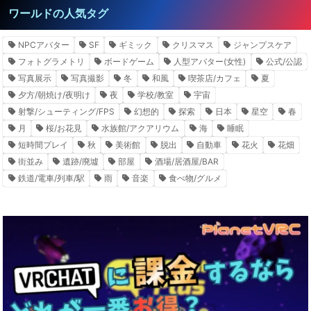
ワールドの人気タグ
NPCアバター
SF
ギミック
クリスマス
ジャンプスケア
フォトグラメトリ
ボードゲーム
人型アバター(女性)
公式/公認
写真展示
写真撮影
冬
和風
喫茶店/カフェ
夏
夕方/朝焼け/夜明け
夜
学校/教室
宇宙
射撃/シューティング/FPS
幻想的
探索
日本
星空
春
月
桜/お花見
水族館/アクアリウム
海
睡眠
短時間プレイ
秋
美術館
脱出
自動車
花火
花畑
街並み
遺跡/廃墟
部屋
酒場/居酒屋/BAR
鉄道/電車/列車/駅
雨
音楽
食べ物/グルメ