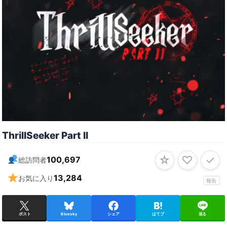
ThrillSeeker Part II
☆
♡
✓
100,697
総訪問者
13,284
お気に入り
報告
ポスト
Bluesky
シェア
はてブ
送る