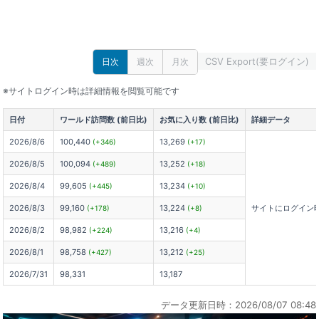
CSV Export(要ログイン)
日次
週次
月次
※サイトログイン時は詳細情報を閲覧可能です
日付
ワールド訪問数 (前日比)
お気に入り数 (前日比)
詳細データ
2026/8/6
100,440
13,269
(+346)
(+17)
2026/8/5
100,094
13,252
(+489)
(+18)
2026/8/4
99,605
13,234
(+445)
(+10)
2026/8/3
99,160
13,224
サイトにログイン
(+178)
(+8)
2026/8/2
98,982
13,216
(+224)
(+4)
2026/8/1
98,758
13,212
(+427)
(+25)
2026/7/31
98,331
13,187
データ更新日時：2026/08/07 08:48