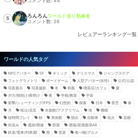
コメント数: 44
ろんろん
ワールド巡り熟練者
5
コメント数: 26
レビュアーランキング一覧
ワールドの人気タグ
NPCアバター
SF
ギミック
クリスマス
ジャンプスケア
フォトグラメトリ
ボードゲーム
人型アバター(女性)
公式/公認
写真展示
写真撮影
冬
和風
喫茶店/カフェ
夏
夕方/朝焼け/夜明け
夜
学校/教室
宇宙
射撃/シューティング/FPS
幻想的
探索
日本
星空
春
月
桜/お花見
水族館/アクアリウム
海
睡眠
短時間プレイ
秋
美術館
脱出
自動車
花火
花畑
街並み
遺跡/廃墟
部屋
酒場/居酒屋/BAR
鉄道/電車/列車/駅
雨
音楽
食べ物/グルメ