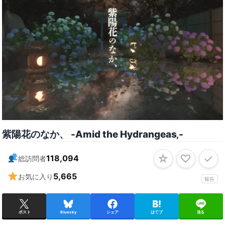
紫陽花のなか、 -Amid the Hydrangeas‚-
☆
♡
✓
118,094
総訪問者
5,665
お気に入り
報告
ポスト
Bluesky
シェア
はてブ
送る