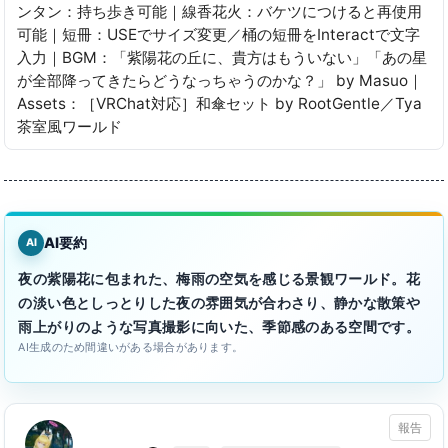
ンタン：持ち歩き可能｜線香花火：バケツにつけると再使用
可能｜短冊：USEでサイズ変更／桶の短冊をInteractで文字
入力｜BGM：「紫陽花の丘に、貴方はもういない」「あの星
が全部降ってきたらどうなっちゃうのかな？」 by Masuo｜
Assets：［VRChat対応］和傘セット by RootGentle／Tya
茶室風ワールド
AI要約
AI
夜の紫陽花に包まれた、梅雨の空気を感じる景観ワールド。花
の淡い色としっとりした夜の雰囲気が合わさり、静かな散策や
雨上がりのような写真撮影に向いた、季節感のある空間です。
AI生成のため間違いがある場合があります。
報告