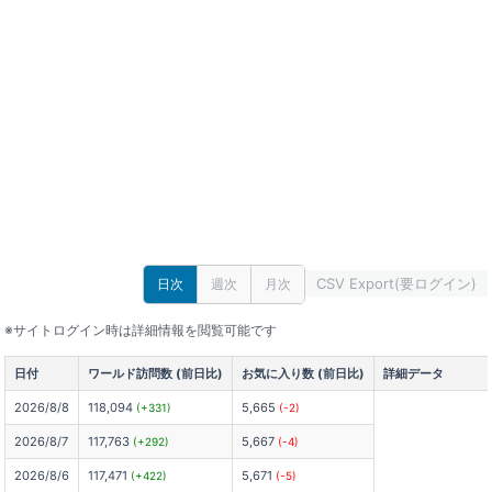
CSV Export(要ログイン)
日次
週次
月次
※サイトログイン時は詳細情報を閲覧可能です
日付
ワールド訪問数 (前日比)
お気に入り数 (前日比)
詳細データ
2026/8/8
118,094
5,665
(+331)
(-2)
2026/8/7
117,763
5,667
(+292)
(-4)
2026/8/6
117,471
5,671
(+422)
(-5)