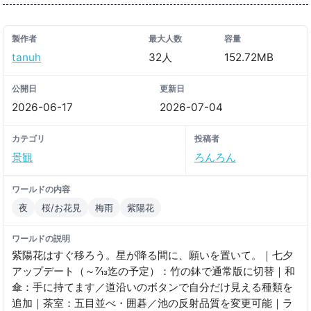
製作者
最大人数
容量
tanuh
32人
152.72MB
公開日
更新日
2026-06-17
2026-07-04
カテゴリ
投稿者
景観
ろんろん
ワールドの内容
夜
桜/お花見
梅雨
紫陽花
ワールドの説明
紫陽花はすぐ移ろう。星が降る間に、願いを置いて。｜七夕
アップデート（～7⁄13迄の予定）：竹の鉢で通常版に切替｜和
傘：手に持てます／道沿いのボタンで自分だけ見える種類を
追加｜茶室：五目並べ・囲碁／池の反射品質を変更可能｜ラ