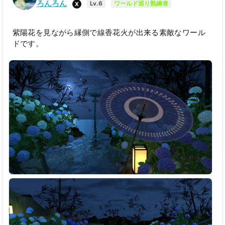
ろんろん
X
Lv.6
ワールド巡り熟練者
紫陽花を見ながら縁側で線香花火が出来る素敵なワール
ドです。