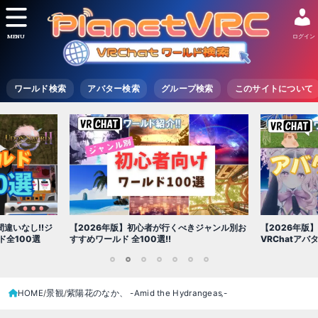
MENU
ログイン
ワールド検索
アバター検索
グループ検索
このサイトについて
【2026年版
きジャンル別お
【2026年版】初心者必見!!無料で使える
世界を味わえ
VRChatアバター（アバターワールド紹介）
1
2
3
4
5
6
7
HOME
景観
紫陽花のなか、 -Amid the Hydrangeas‚-