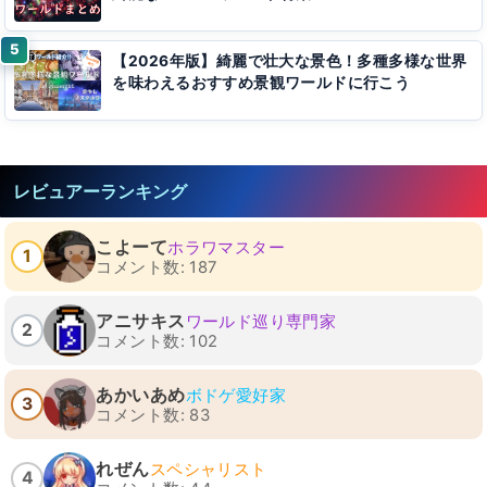
【2026年版】綺麗で壮大な景色！多種多様な世界
を味わえるおすすめ景観ワールドに行こう
レビュアーランキング
こよーて
ホラワマスター
1
コメント数: 187
アニサキス
ワールド巡り専門家
2
コメント数: 102
あかいあめ
ボドゲ愛好家
3
コメント数: 83
れぜん
スペシャリスト
4