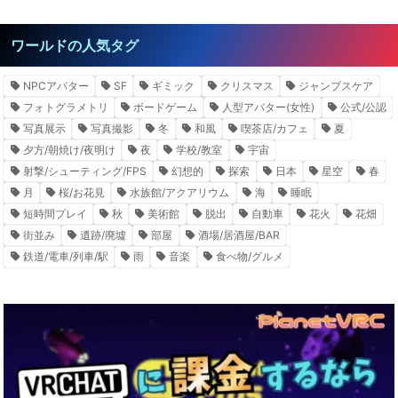
ワールドの人気タグ
NPCアバター
SF
ギミック
クリスマス
ジャンプスケア
フォトグラメトリ
ボードゲーム
人型アバター(女性)
公式/公認
写真展示
写真撮影
冬
和風
喫茶店/カフェ
夏
夕方/朝焼け/夜明け
夜
学校/教室
宇宙
射撃/シューティング/FPS
幻想的
探索
日本
星空
春
月
桜/お花見
水族館/アクアリウム
海
睡眠
短時間プレイ
秋
美術館
脱出
自動車
花火
花畑
街並み
遺跡/廃墟
部屋
酒場/居酒屋/BAR
鉄道/電車/列車/駅
雨
音楽
食べ物/グルメ