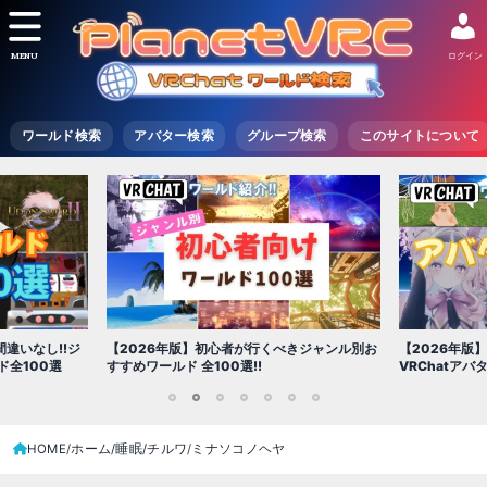
MENU
ログイン
ワールド検索
アバター検索
グループ検索
このサイトについて
【2026年版
きジャンル別お
【2026年版】初心者必見!!無料で使える
世界を味わえ
VRChatアバター（アバターワールド紹介）
1
2
3
4
5
6
7
HOME
ホーム/睡眠/チルワ
ミナソコノヘヤ