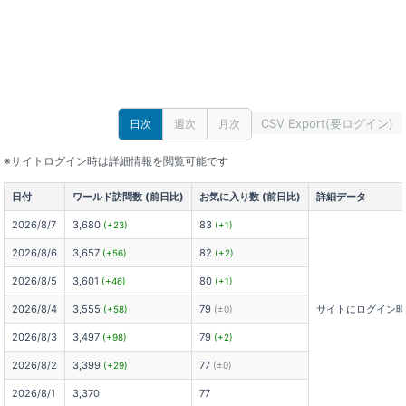
CSV Export(要ログイン)
日次
週次
月次
※サイトログイン時は詳細情報を閲覧可能です
日付
ワールド訪問数 (前日比)
お気に入り数 (前日比)
詳細データ
2026/8/7
3,680
83
(+23)
(+1)
2026/8/6
3,657
82
(+56)
(+2)
2026/8/5
3,601
80
(+46)
(+1)
2026/8/4
3,555
79
サイトにログイン
(+58)
(±0)
2026/8/3
3,497
79
(+98)
(+2)
2026/8/2
3,399
77
(+29)
(±0)
2026/8/1
3,370
77