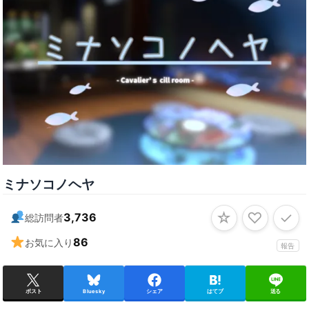
ミナソコノヘヤ
☆
♡
✓
3,736
総訪問者
86
お気に入り
報告
ポスト
Bluesky
シェア
はてブ
送る