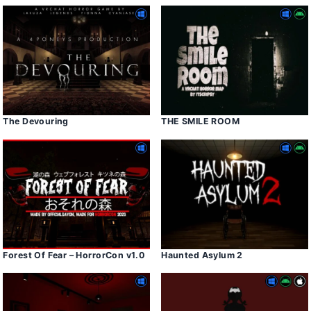
The Devouring
THE SMILE ROOM
Forest Of Fear – HorrorCon v1․0
Haunted Asylum 2