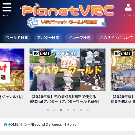
MENU
ログイン
ワールド検索
アバター検索
グループ検索
このサイトについて
【2026年版】綺麗で壮大な景色！多種多様な
料で使える
【2026年版
世界を味わえるおすすめ景観ワールドに行こう
ワールド紹介）
対応ワールド 全
1
2
3
4
5
6
7
HOME
ホラー
Beyond Darkness ［Horror］