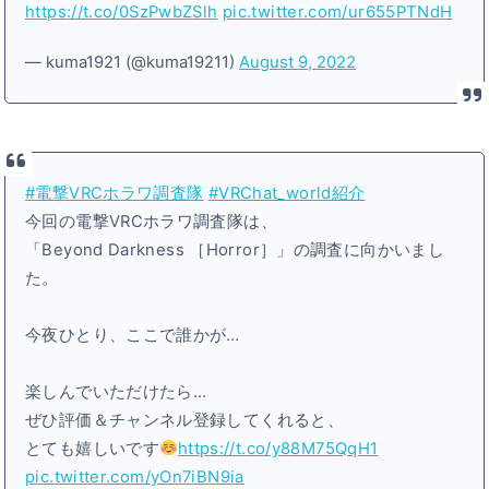
https://t.co/0SzPwbZSlh
pic.twitter.com/ur655PTNdH
— kuma1921 (@kuma19211)
August 9, 2022
#電撃VRCホラワ調査隊
#VRChat_world紹介
今回の電撃VRCホラワ調査隊は、
「Beyond Darkness ［Horror］」の調査に向かいまし
た。
今夜ひとり、ここで誰かが…
楽しんでいただけたら…
ぜひ評価＆チャンネル登録してくれると、
とても嬉しいです
https://t.co/y88M75QqH1
pic.twitter.com/yOn7iBN9ia