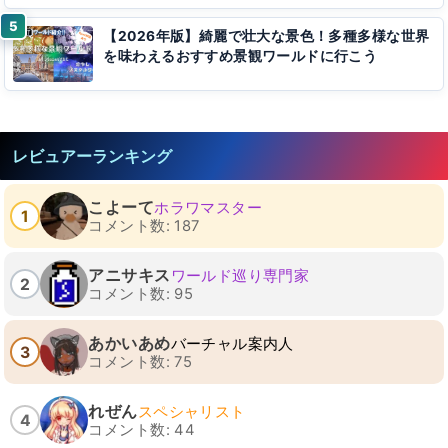
【2026年版】綺麗で壮大な景色！多種多様な世界
を味わえるおすすめ景観ワールドに行こう
レビュアーランキング
こよーて
ホラワマスター
1
コメント数: 187
アニサキス
ワールド巡り専門家
2
コメント数: 95
あかいあめ
バーチャル案内人
3
コメント数: 75
れぜん
スペシャリスト
4
コメント数: 44