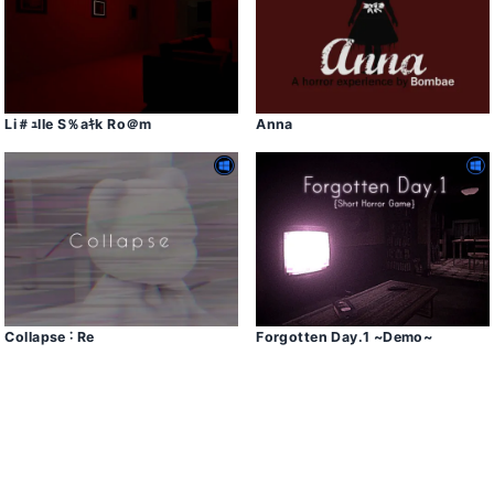
Li＃ｭlle S％aｷk Ro＠m
Anna
Collapse ˸ Re
Forgotten Day․1 ~Demo~