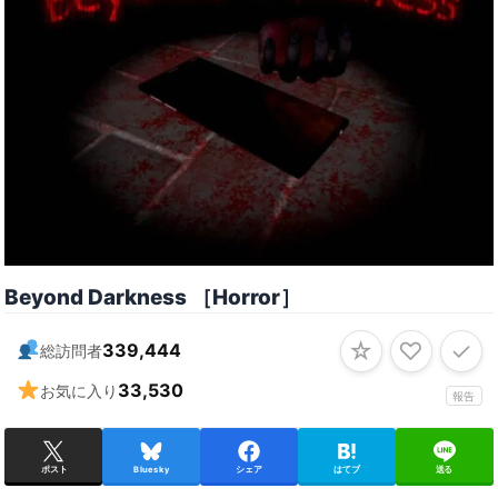
Beyond Darkness ［Horror］
☆
♡
✓
339,444
総訪問者
33,530
お気に入り
報告
ポスト
Bluesky
シェア
はてブ
送る