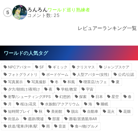
ろんろん
ワールド巡り熟練者
5
コメント数: 25
レビュアーランキング一覧
ワールドの人気タグ
NPCアバター
SF
ギミック
クリスマス
ジャンプスケア
フォトグラメトリ
ボードゲーム
人型アバター(女性)
公式/公認
写真展示
写真撮影
冬
和風
喫茶店/カフェ
夏
夕方/朝焼け/夜明け
夜
学校/教室
宇宙
射撃/シューティング/FPS
幻想的
探索
日本
星空
春
月
桜/お花見
水族館/アクアリウム
海
睡眠
短時間プレイ
秋
美術館
脱出
自動車
花火
花畑
街並み
遺跡/廃墟
部屋
酒場/居酒屋/BAR
鉄道/電車/列車/駅
雨
音楽
食べ物/グルメ